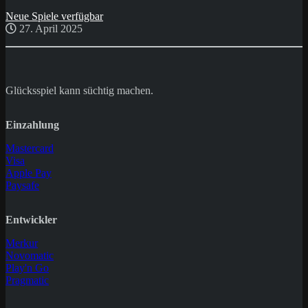
Neue Spiele verfügbar
27. April 2025
Glücksspiel kann süchtig machen.
Einzahlung
Mastercard
Visa
Apple Pay
Paysafe
Entwickler
Merkur
Novomatic
Play'n Go
Pragmatic