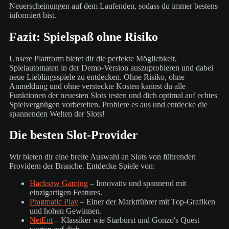
Neuerscheinungen auf dem Laufenden, sodass du immer bestens
informiert bist.
Fazit: Spielspaß ohne Risiko
Unsere Plattform bietet dir die perfekte Möglichkeit,
Spielautomaten in der Demo-Version auszuprobieren und dabei
neue Lieblingsspiele zu entdecken. Ohne Risiko, ohne
Anmeldung und ohne versteckte Kosten kannst du alle
Funktionen der neuesten Slots testen und dich optimal auf echtes
Spielvergnügen vorbereiten. Probiere es aus und entdecke die
spannenden Welten der Slots!
Die besten Slot-Provider
Wir bieten dir eine breite Auswahl an Slots von führenden
Providern der Branche. Entdecke Spiele von:
Hacksaw Gaming
– Innovativ und spannend mit
einzigartigen Features.
Pragmatic Play
– Einer der Marktführer mit Top-Grafiken
und hohen Gewinnen.
NetEnt
– Klassiker wie Starburst und Gonzo's Quest