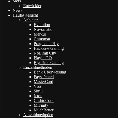
Slots
Entwickler
News
Häufig gesucht
Anbieter
Evolution
Novomatic
Merkur
Gamomat
Pragmatic Play
Hacksaw Gaming
NoLimit City
Play’n GO
Big Time Gaming
Einzahlmethoden
Bank Überweisung
Paysafecard
MasterCard
Visa
Skrill
Jeton
CashtoCode
MiFinity
MuchBetter
Auszahlmethoden