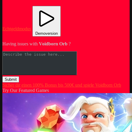
Echtgeldmodus
Demoversion
Having issues with
Voidborn Orb
?
Submit
Sicher dir einen 100% Bonus bis 500€ und spiele Voidborn Orb
Try Our Featured Games