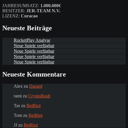
JAHRESUMSATZ:
1.000.000€
BESITZER:
JER-TEAM N.V.
LIZENZ:
Curacao
Neueste Beiträge
RocketPlay Analyse
Neue Spiele verfügbar
Neue Spiele verfügbar
Neue Spiele verfügbar
Neue Spiele verfügbar
Neueste Kommentare
Alex
zu
Dazard
rami
zu
CryptoRush
Tas
zu
BetRiot
Tom
zu
BetRiot
JJ
zu
BetRiot