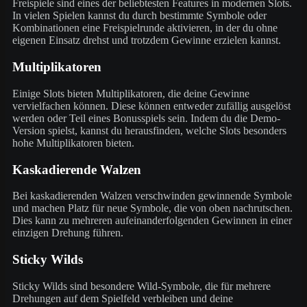
Freispiele sind eines der beliebtesten Features in modernen Slots.
In vielen Spielen kannst du durch bestimmte Symbole oder
Kombinationen eine Freispielrunde aktivieren, in der du ohne
eigenen Einsatz drehst und trotzdem Gewinne erzielen kannst.
Multiplikatoren
Einige Slots bieten Multiplikatoren, die deine Gewinne
vervielfachen können. Diese können entweder zufällig ausgelöst
werden oder Teil eines Bonusspiels sein. Indem du die Demo-
Version spielst, kannst du herausfinden, welche Slots besonders
hohe Multiplikatoren bieten.
Kaskadierende Walzen
Bei kaskadierenden Walzen verschwinden gewinnende Symbole
und machen Platz für neue Symbole, die von oben nachrutschen.
Dies kann zu mehreren aufeinanderfolgenden Gewinnen in einer
einzigen Drehung führen.
Sticky Wilds
Sticky Wilds sind besondere Wild-Symbole, die für mehrere
Drehungen auf dem Spielfeld verbleiben und deine