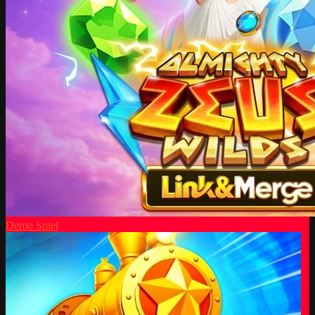
Demo Spiel