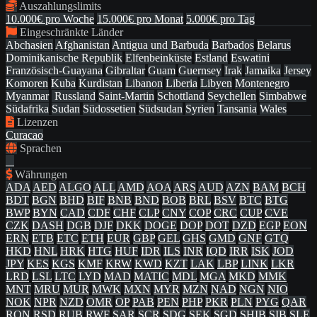
Auszahlungslimits
10.000€ pro Woche
15.000€ pro Monat
5.000€ pro Tag
Eingeschränkte Länder
Abchasien
Afghanistan
Antigua und Barbuda
Barbados
Belarus
Dominikanische Republik
Elfenbeinküste
Estland
Eswatini
Französisch-Guayana
Gibraltar
Guam
Guernsey
Irak
Jamaika
Jersey
Komoren
Kuba
Kurdistan
Libanon
Liberia
Libyen
Montenegro
Myanmar
Russland
Saint-Martin
Schottland
Seychellen
Simbabwe
Südafrika
Sudan
Südossetien
Südsudan
Syrien
Tansania
Wales
Lizenzen
Curacao
Sprachen
Währungen
ADA
AED
ALGO
ALL
AMD
AOA
ARS
AUD
AZN
BAM
BCH
BDT
BGN
BHD
BIF
BNB
BND
BOB
BRL
BSV
BTC
BTG
BWP
BYN
CAD
CDF
CHF
CLP
CNY
COP
CRC
CUP
CVE
CZK
DASH
DGB
DJF
DKK
DOGE
DOP
DOT
DZD
EGP
EON
ERN
ETB
ETC
ETH
EUR
GBP
GEL
GHS
GMD
GNF
GTQ
HKD
HNL
HRK
HTG
HUF
IDR
ILS
INR
IQD
IRR
ISK
JOD
JPY
KES
KGS
KMF
KRW
KWD
KZT
LAK
LBP
LINK
LKR
LRD
LSL
LTC
LYD
MAD
MATIC
MDL
MGA
MKD
MMK
MNT
MRU
MUR
MWK
MXN
MYR
MZN
NAD
NGN
NIO
NOK
NPR
NZD
OMR
OP
PAB
PEN
PHP
PKR
PLN
PYG
QAR
RON
RSD
RUB
RWF
SAR
SCR
SDG
SEK
SGD
SHIB
SIB
SLE