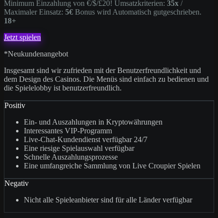
Minimum Einzahlung von €/$/£20! Umsatzkriterien:
35x
/
Maximaler Einsatz:
5€
Bonus wird Automatisch gutgeschrieben.
18+
Jetzt spielen
*Neukundenangebot
Insgesamt sind wir zufrieden mit der Benutzerfreundlichkeit und
dem Design des Casinos. Die Menüs sind einfach zu bedienen und
die Spielelobby ist benutzerfreundlich.
Positiv
Ein- und Auszahlungen in Kryptowährungen
Interessantes VIP-Programm
Live-Chat-Kundendienst verfügbar 24/7
Eine riesige Spielauswahl verfügbar
Schnelle Auszahlungsprozesse
Eine umfangreiche Sammlung von Live Croupier Spielen
Negativ
Nicht alle Spieleanbieter sind für alle Länder verfügbar