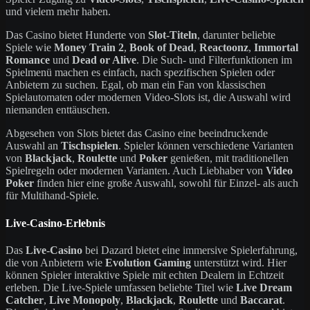
und vielem mehr haben.
Das Casino bietet Hunderte von
Slot-Titeln
, darunter beliebte
Spiele wie
Money Train 2
,
Book of Dead
,
Reactoonz
,
Immortal
Romance
und
Dead or Alive
. Die Such- und Filterfunktionen im
Spielmenü machen es einfach, nach spezifischen Spielen oder
Anbietern zu suchen. Egal, ob man ein Fan von klassischen
Spielautomaten oder modernen Video-Slots ist, die Auswahl wird
niemanden enttäuschen.
Abgesehen von Slots bietet das Casino eine beeindruckende
Auswahl an
Tischspielen
. Spieler können verschiedene Varianten
von
Blackjack
,
Roulette
und
Poker
genießen, mit traditionellen
Spielregeln oder modernen Varianten. Auch Liebhaber von
Video
Poker
finden hier eine große Auswahl, sowohl für Einzel- als auch
für Multihand-Spiele.
Live-Casino-Erlebnis
Das
Live-Casino
bei Dazard bietet eine immersive Spielerfahrung,
die von Anbietern wie
Evolution Gaming
unterstützt wird. Hier
können Spieler interaktive Spiele mit echten Dealern in Echtzeit
erleben. Die Live-Spiele umfassen beliebte Titel wie
Live Dream
Catcher
,
Live Monopoly
,
Blackjack
,
Roulette
und
Baccarat
.