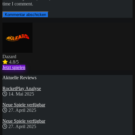
time I comment.
Dazard
4.8/5
Jetzt spielen
Aktuelle Reviews
RocketPlay Analyse
14. Mai 2025
Neue Spiele verfügbar
27. April 2025
Neue Spiele verfügbar
27. April 2025