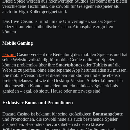
Diese Spiele werden aus hochwertigen Studios gestreamt und bieten
verschiedene Tischlimits, die sowohl für Gelegenheitsspieler als
auch für High-Roller geeignet sind.
Das Live-Casino ist rund um die Uhr verfügbar, sodass Spieler
jederzeit auf eine authentische Casino-Atmosphäre zugreifen
können.
Mobile Gaming
Dazard
Casino versteht die Bedeutung des mobilen Spielens und hat
seine Website vollständig für mobile Geräte optimiert. Spieler
können problemlos über ihre
Smartphones
oder
Tablets
auf die
Website zugreifen, ohne eine separate App herunterladen zu müssen.
Die mobile Version bietet dieselben Funktionen und eine ebenso
breite Spielauswahl wie die Desktop-Version. Spieler können sich
mit demselben Konto anmelden und ein nahtloses Spielerlebnis
genießen – egal, ob sie zu Hause oder unterwegs sind.
Exklusiver Bonus und Promotionen
Dazard Casino ist bekannt für seine großzügigen
Bonusangebote
und Promotionen, die sowohl neue als auch bestehende Spieler
ansprechen. Besonders hervorzuheben ist der
exklusive
Willkommensbonus
, der neuen Spielern zur Verfügung steht: