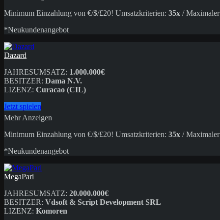
Minimum Einzahlung von €/$/£20! Umsatzkriterien:
35x
/ Maximaler
*Neukundenangebot
Dazard
JAHRESUMSATZ:
1.000.000€
BESITZER:
Dama N.V.
LIZENZ:
Curacao (CIL)
Jetzt spielen
Mehr Anzeigen
Minimum Einzahlung von €/$/£20! Umsatzkriterien:
35x
/ Maximaler
*Neukundenangebot
MegaPari
JAHRESUMSATZ:
20.000.000€
BESITZER:
Vdsoft & Script Development SRL
LIZENZ:
Komoren