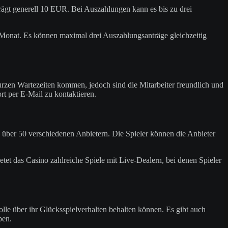
ägt generell 10 EUR. Bei Auszahlungen kann es bis zu drei
onat. Es können maximal drei Auszahlungsanträge gleichzeitig
rzen Wartezeiten kommen, jedoch sind die Mitarbeiter freundlich und
ort per E-Mail zu kontaktieren.
n über 50 verschiedenen Anbietern. Die Spieler können die Anbieter
tet das Casino zahlreiche Spiele mit Live-Dealern, bei denen Spieler
olle über ihr Glücksspielverhalten behalten können. Es gibt auch
pen.