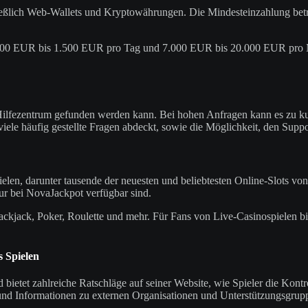
ießlich Web-Wallets und Kryptowährungen. Die Mindesteinzahlung betr
n 600 EUR bis 1.500 EUR pro Tag und 7.000 EUR bis 20.000 EUR pro M
 Hilfezentrum gefunden werden kann. Bei hohen Anfragen kann es zu ku
 viele häufig gestellte Fragen abdeckt, sowie die Möglichkeit, den Supp
elen, darunter tausende der neuesten und beliebtesten Online-Slots vo
 nur bei NovaJackpot verfügbar sind.
ckjack, Poker, Roulette und mehr. Für Fans von Live-Casinospielen bie
 Spielen
bietet zahlreiche Ratschläge auf seiner Website, wie Spieler die Kontr
 und Informationen zu externen Organisationen und Unterstützungsgrup