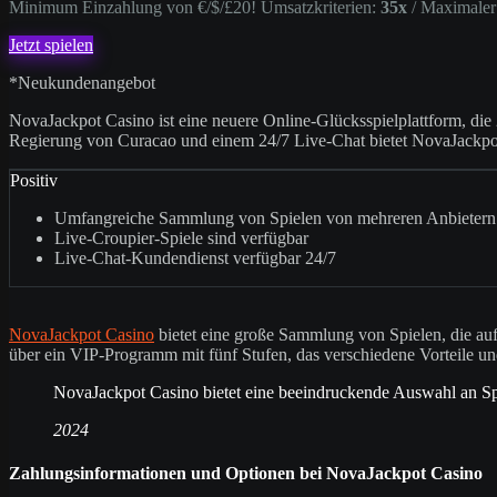
Minimum Einzahlung von €/$/£20! Umsatzkriterien:
35x
/ Maximaler
Jetzt spielen
*Neukundenangebot
NovaJackpot Casino ist eine neuere Online-Glücksspielplattform, die
Regierung von Curacao und einem 24/7 Live-Chat bietet NovaJackpot e
Positiv
Umfangreiche Sammlung von Spielen von mehreren Anbietern
Live-Croupier-Spiele sind verfügbar
Live-Chat-Kundendienst verfügbar 24/7
NovaJackpot Casino
bietet eine große Sammlung von Spielen, die auf
über ein VIP-Programm mit fünf Stufen, das verschiedene Vorteile un
NovaJackpot Casino bietet eine beeindruckende Auswahl an Spie
2024
Zahlungsinformationen und Optionen bei NovaJackpot Casino