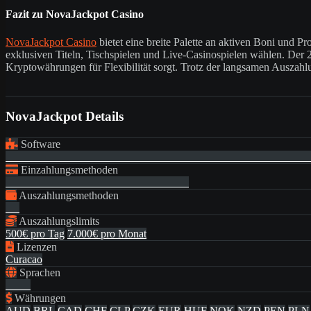
Fazit zu NovaJackpot Casino
NovaJackpot Casino
bietet eine breite Palette an aktiven Boni und 
exklusiven Titeln, Tischspielen und Live-Casinospielen wählen. Der
Kryptowährungen für Flexibilität sorgt. Trotz der langsamen Auszahl
NovaJackpot Details
Software
Einzahlungsmethoden
Auszahlungsmethoden
Auszahlungslimits
500€ pro Tag
7.000€ pro Monat
Lizenzen
Curacao
Sprachen
Währungen
AUD
BRL
CAD
CHF
CLP
CZK
EUR
HUF
NOK
NZD
PEN
PLN