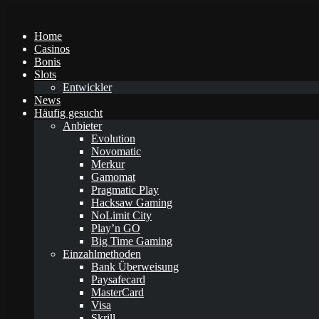
Home
Casinos
Bonis
Slots
Entwickler
News
Häufig gesucht
Anbieter
Evolution
Novomatic
Merkur
Gamomat
Pragmatic Play
Hacksaw Gaming
NoLimit City
Play’n GO
Big Time Gaming
Einzahlmethoden
Bank Überweisung
Paysafecard
MasterCard
Visa
Skrill