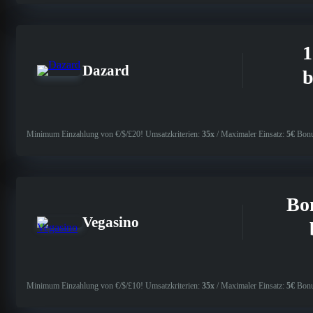
Dazard
b
Minimum Einzahlung von €/$/£20! Umsatzkriterien:
35x
/ Maximaler Einsatz:
5€
Bonu
Bo
Vegasino
Minimum Einzahlung von €/$/£10! Umsatzkriterien:
35x
/ Maximaler Einsatz:
5€
Bonu