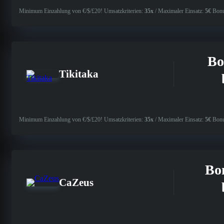
Minimum Einzahlung von €/$/£20! Umsatzkriterien:
35x
/ Maximaler Einsatz:
5€
Bonu
Bo
Tikitaka
Minimum Einzahlung von €/$/£20! Umsatzkriterien:
35x
/ Maximaler Einsatz:
5€
Bonu
Bo
CaZeus