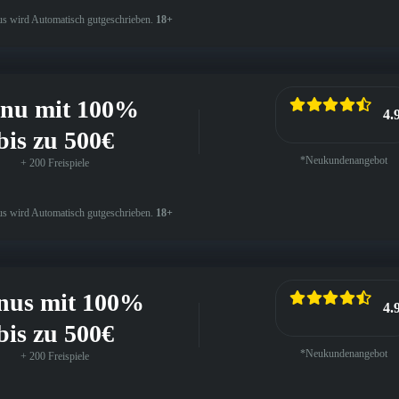
s wird Automatisch gutgeschrieben.
18+
nu mit 100%
4.
bis zu 500€
*Neukundenangebot
+ 200 Freispiele
s wird Automatisch gutgeschrieben.
18+
nus mit 100%
4.
bis zu 500€
*Neukundenangebot
+ 200 Freispiele