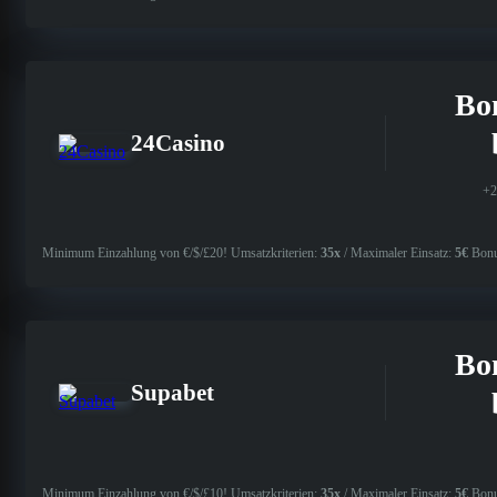
Bo
24Casino
+2
Minimum Einzahlung von €/$/£20! Umsatzkriterien:
35x
/ Maximaler Einsatz:
5€
Bonu
Bo
Supabet
Minimum Einzahlung von €/$/£10! Umsatzkriterien:
35x
/ Maximaler Einsatz:
5€
Bonu