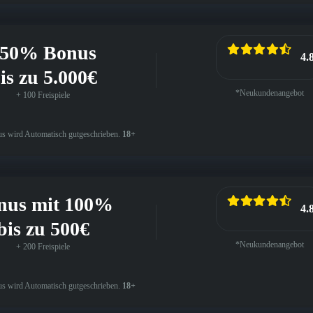
150% Bonus
4.
is zu 5.000€
*Neukundenangebot
+ 100 Freispiele
s wird Automatisch gutgeschrieben.
18+
nus mit 100%
4.
bis zu 500€
*Neukundenangebot
+ 200 Freispiele
s wird Automatisch gutgeschrieben.
18+