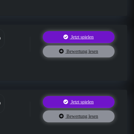
Jetzt spielen
9
Bewertung lesen
Jetzt spielen
9
Bewertung lesen