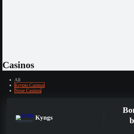
Aus
Casinos
All
Krypto Casinos
Neue Casinos
Bo
Kyngs
b