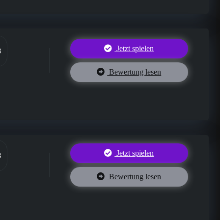
Jetzt spielen
8
Bewertung lesen
Jetzt spielen
8
Bewertung lesen