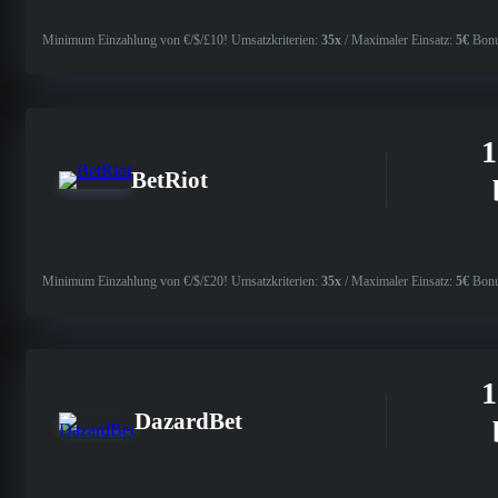
Minimum Einzahlung von €/$/£10! Umsatzkriterien:
35x
/ Maximaler Einsatz:
5€
Bonu
BetRiot
Minimum Einzahlung von €/$/£20! Umsatzkriterien:
35x
/ Maximaler Einsatz:
5€
Bonu
DazardBet