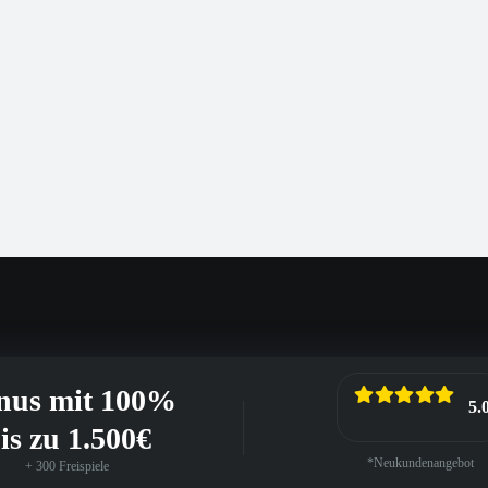
Jeton
CashtoCode
MiFinity
MuchBetter
zahlmethoden
Bank Überweisung
MasterCard
Visa
Skrill
Bitcoin
nus mit 100%
5.
is zu 1.500€
*Neukundenangebot
+ 300 Freispiele