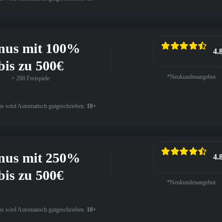
nus mit 100%
4.
bis zu 500€
*Neukundenangebot
+ 200 Freispiele
s wird Automatisch gutgeschrieben.
18+
nus mit 250%
4.
bis zu 500€
*Neukundenangebot
s wird Automatisch gutgeschrieben.
18+