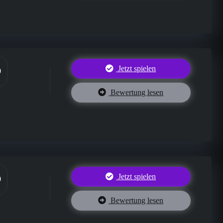
Jetzt spielen
0
Bewertung lesen
Jetzt spielen
0
Bewertung lesen