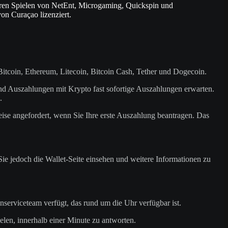
nderen Spielen von NetEnt, Microgaming, Quickspin und
on Curaçao lizenziert.
coin, Ethereum, Litecoin, Bitcoin Cash, Tether und Dogecoin.
und Auszahlungen mit Krypto fast sofortige Auszahlungen erwarten.
.
ise angefordert, wenn Sie Ihre erste Auszahlung beantragen. Das
Sie jedoch die Wallet-Seite einsehen und weitere Informationen zu
nserviceteam verfügt, das rund um die Uhr verfügbar ist.
len, innerhalb einer Minute zu antworten.