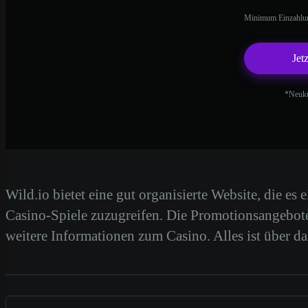
Minimum Einzahlun
Jet
*Neuk
Wild.io bietet eine gut organisierte Website, die e
Casino-Spiele zuzugreifen. Die Promotionsangebote
weitere Informationen zum Casino. Alles ist über d