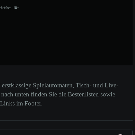
chrieben.
18+
 erstklassige Spielautomaten, Tisch- und Live-
nach unten finden Sie die Bestenlisten sowie
 Links im Footer.