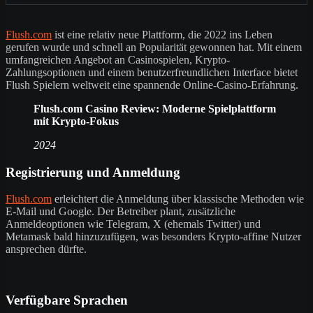
Flush.com
ist eine relativ neue Plattform, die 2022 ins Leben
gerufen wurde und schnell an Popularität gewonnen hat. Mit einem
umfangreichen Angebot an Casinospielen, Krypto-
Zahlungsoptionen und einem benutzerfreundlichen Interface bietet
Flush Spielern weltweit eine spannende Online-Casino-Erfahrung.
Flush.com Casino Review: Moderne Spielplattform
mit Krypto-Fokus
2024
Registrierung und Anmeldung
Flush.com
erleichtert die Anmeldung über klassische Methoden wie
E-Mail und Google. Der Betreiber plant, zusätzliche
Anmeldeoptionen wie Telegram, X (ehemals Twitter) und
Metamask bald hinzuzufügen, was besonders Krypto-affine Nutzer
ansprechen dürfte.
Verfügbare Sprachen