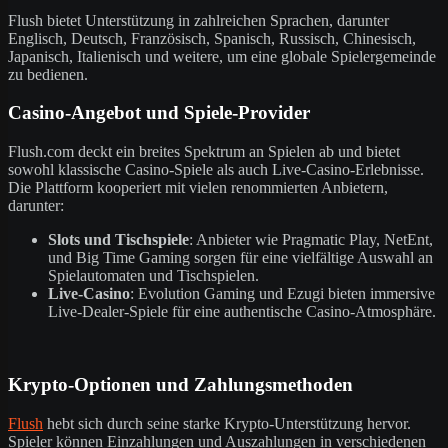
Flush bietet Unterstützung in zahlreichen Sprachen, darunter
Englisch, Deutsch, Französisch, Spanisch, Russisch, Chinesisch,
Japanisch, Italienisch und weitere, um eine globale Spielergemeinde
zu bedienen.
Casino-Angebot und Spiele-Provider
Flush.com deckt ein breites Spektrum an Spielen ab und bietet
sowohl klassische Casino-Spiele als auch Live-Casino-Erlebnisse.
Die Plattform kooperiert mit vielen renommierten Anbietern,
darunter:
Slots und Tischspiele
: Anbieter wie Pragmatic Play, NetEnt,
und Big Time Gaming sorgen für eine vielfältige Auswahl an
Spielautomaten und Tischspielen.
Live-Casino
: Evolution Gaming und Ezugi bieten immersive
Live-Dealer-Spiele für eine authentische Casino-Atmosphäre.
Krypto-Optionen und Zahlungsmethoden
Flush
hebt sich durch seine starke Krypto-Unterstützung hervor.
Spieler können Einzahlungen und Auszahlungen in verschiedenen