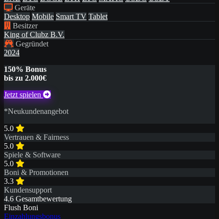
Geräte
Desktop
Mobile
Smart TV
Tablet
Besitzer
King of Clubz B.V.
Gegründet
2024
150% Bonus
bis zu 2.000€
Jetzt spielen
*Neukundenangebot
5.0
Vertrauen & Fairness
5.0
Spiele & Software
5.0
Boni & Promotionen
3.3
Kundensupport
4.6
Gesamtbewertung
Flush Boni
Einzahlungsbonus