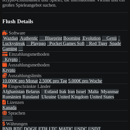
großes Spieleangebot suchen.
Flush Details
Software
Wazdan
Authentic
Blueprint
Booming
Evolution
Genii
Luckystreak
Playngo
Pocket Games Soft
Red Tiger
Spade
Gaming
Einzahlungsmethoden
Krypto
Auszahlungsmethoden
Krypto
Auszahlungslimits
10.000€ pro Monat
2.500€ pro Tag
5.000€ pro Woche
Eingeschränkte Länder
Afghanistan
Belarus
Estland
Irak
Iran
Israel
Malta
Myanmar
Rumänien
Russland
Ukraine
United Kingdom
United States
Lizenzen
Kanada
Sprachen
Währungen
BNB
BTC
DOGE
ETH
LTC
MATIC
USDC
USDT