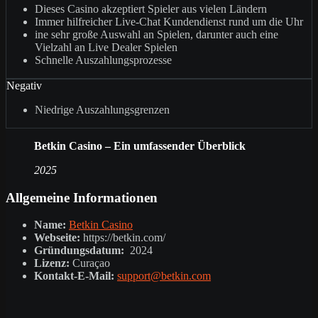
Dieses Casino akzeptiert Spieler aus vielen Ländern
Immer hilfreicher Live-Chat Kundendienst rund um die Uhr
ine sehr große Auswahl an Spielen, darunter auch eine
Vielzahl an Live Dealer Spielen
Schnelle Auszahlungsprozesse
Negativ
Niedrige Auszahlungsgrenzen
Betkin Casino – Ein umfassender Überblick
2025
Allgemeine Informationen
Name:
Betkin Casino
Webseite:
https://betkin.com/
Gründungsdatum:
2024
Lizenz:
Curaçao
Kontakt-E-Mail:
support@betkin.com