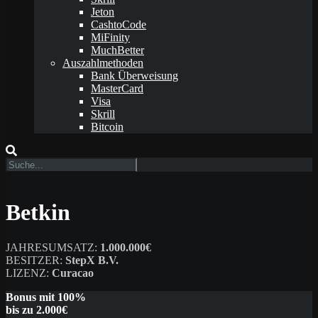
Jeton
CashtoCode
MiFinity
MuchBetter
Auszahlmethoden
Bank Überweisung
MasterCard
Visa
Skrill
Bitcoin
Betkin
JAHRESUMSATZ:
1.000.000€
BESITZER:
StepX B.V.
LIZENZ:
Curacao
Bonus mit 100%
bis zu 2.000€