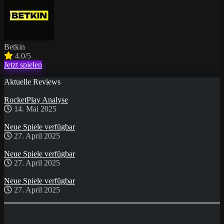
Betkin
4.0/5
Jetzt spielen
Aktuelle Reviews
RocketPlay Analyse
14. Mai 2025
Neue Spiele verfügbar
27. April 2025
Neue Spiele verfügbar
27. April 2025
Neue Spiele verfügbar
27. April 2025