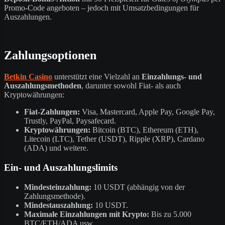
Promo-Code angeboten – jedoch mit Umsatzbedingungen für
Auszahlungen.
Zahlungsoptionen
Betkin Casino
unterstützt eine Vielzahl an
Einzahlungs- und
Auszahlungsmethoden
, darunter sowohl Fiat- als auch
Kryptowährungen:
Fiat-Zahlungen:
Visa, Mastercard, Apple Pay, Google Pay,
Trustly, PayPal, Paysafecard.
Kryptowährungen:
Bitcoin (BTC), Ethereum (ETH),
Litecoin (LTC), Tether (USDT), Ripple (XRP), Cardano
(ADA) und weitere.
Ein- und Auszahlungslimits
Mindesteinzahlung:
10 USDT (abhängig von der
Zahlungsmethode).
Mindestauszahlung:
10 USDT.
Maximale Einzahlungen mit Krypto:
Bis zu 5.000
BTC/ETH/ADA usw.