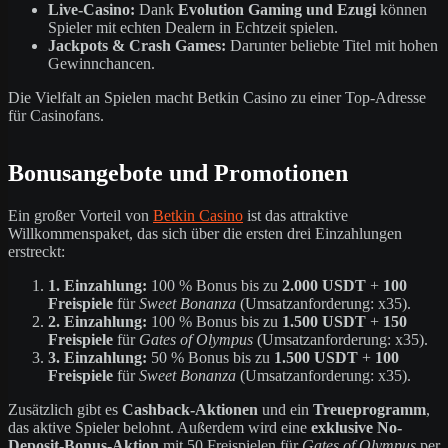
Live-Casino:
Dank
Evolution Gaming und Ezugi
können
Spieler mit echten Dealern in Echtzeit spielen.
Jackpots & Crash Games:
Darunter beliebte Titel mit hohen
Gewinnchancen.
Die Vielfalt an Spielen macht Betkin Casino zu einer Top-Adresse
für Casinofans.
Bonusangebote und Promotionen
Ein großer Vorteil von
Betkin Casino
ist das attraktive
Willkommenspaket, das sich über die ersten drei Einzahlungen
erstreckt:
1. Einzahlung:
100 % Bonus bis zu
2.000 USDT
+
100
Freispiele
für
Sweet Bonanza
(Umsatzanforderung: x35).
2. Einzahlung:
100 % Bonus bis zu
1.500 USDT
+
150
Freispiele
für
Gates of Olympus
(Umsatzanforderung: x35).
3. Einzahlung:
50 % Bonus bis zu
1.500 USDT
+
100
Freispiele
für
Sweet Bonanza
(Umsatzanforderung: x35).
Zusätzlich gibt es
Cashback-Aktionen
und ein
Treueprogramm
,
das aktive Spieler belohnt. Außerdem wird eine
exklusive No-
Deposit-Bonus-Aktion
mit 50 Freispielen für
Gates of Olympus
per