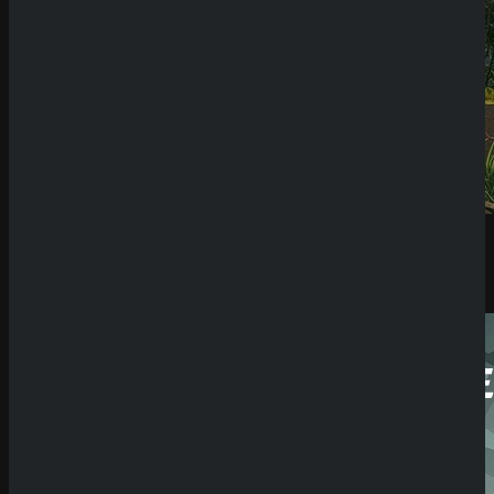
Demo Spiel
Gonzo’s Quest 2
NetEnt