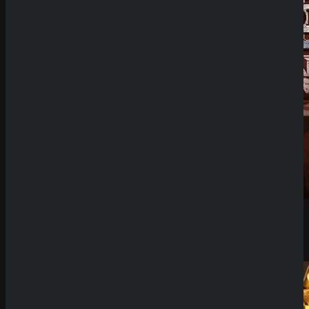
Demo Spiel
Dead or Alive Wanted
NetEnt