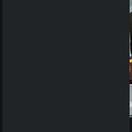
Demo Spiel
Rabid Randy: Dark Trails