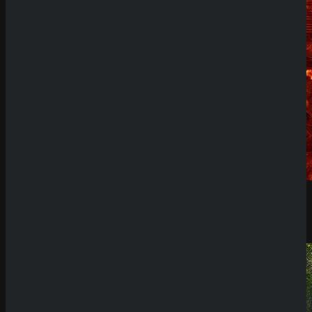
Demo Spiel
Dead West
NetEnt