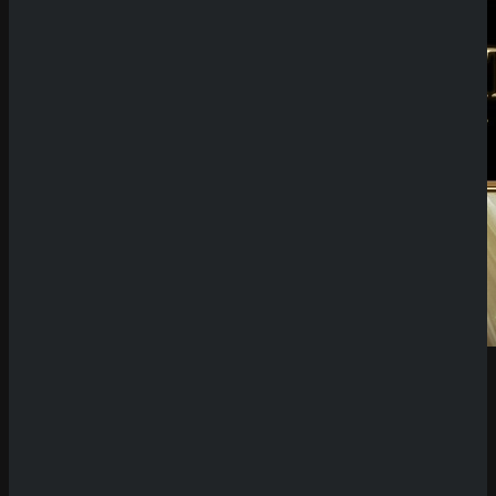
Demo Spiel
Divine Fortune Black
NetEnt