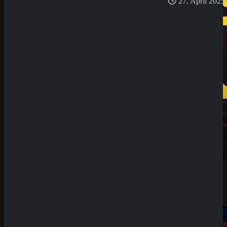
27. April 2025
Demo Spiel
In & Out
NetEnt