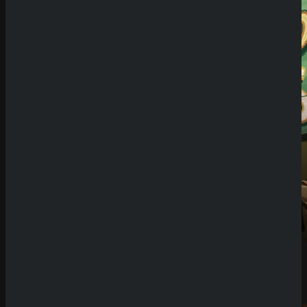
Demo Spiel
Rabid Randy Gone Fishing
NetEnt