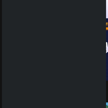
Demo Spiel
Mines Supreme
Hacksaw Gaming