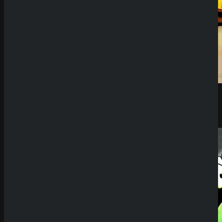
Demo Spiel
Iron Sight
Hacksaw Gaming