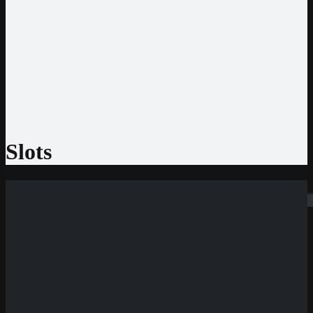
Jeton
CashtoCode
MiFinity
MuchBetter
Auszahlmethoden
Bank Überweisung
MasterCard
Visa
Skrill
Bitcoin
Slots
Suchen
Filter
Neue Casinos
Megaways