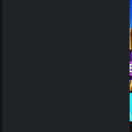
Demo Spiel