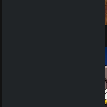
Demo Spiel
Le Sortudo
Hacksaw Gaming