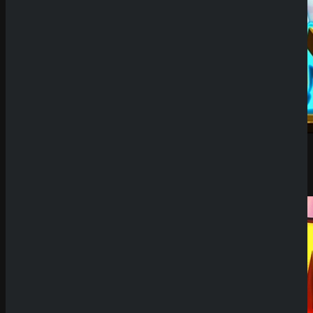
Demo Spiel
Epic Ze Zeus
Hacksaw Gaming