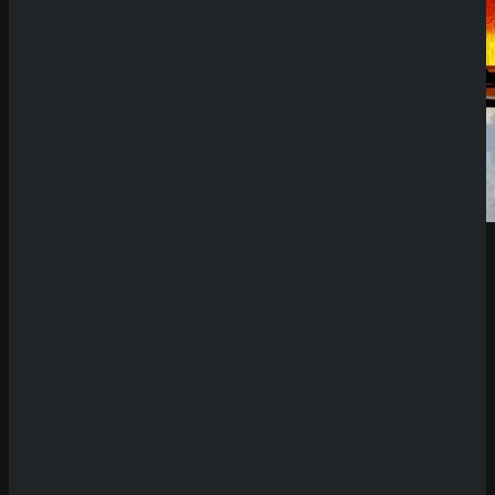
Demo Spiel
Dead by Noon
Hacksaw Gaming