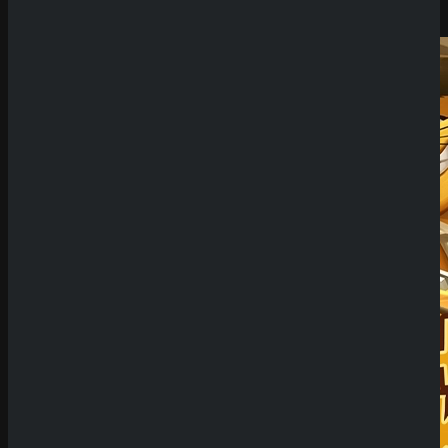
Hacksaw Gaming