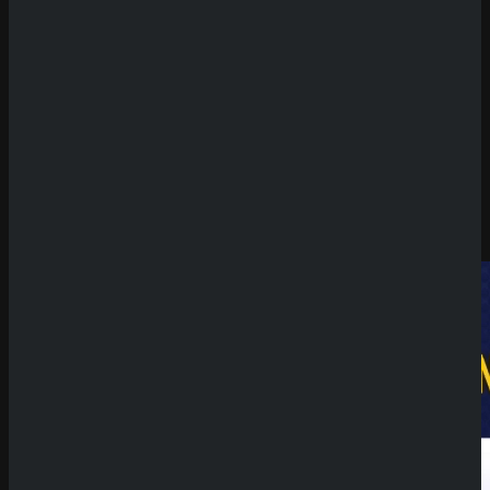
Echtgeldmodus
Spiele mit Echtgeld