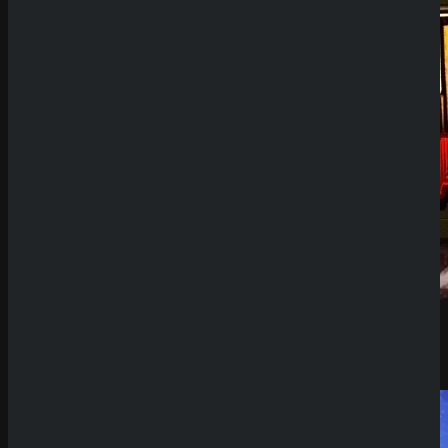
Demo Spiel
Wanted Salvation
Hacksaw Gaming