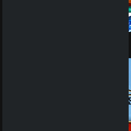
Demo Spiel
Marlin Masters OG
Hacksaw Gaming