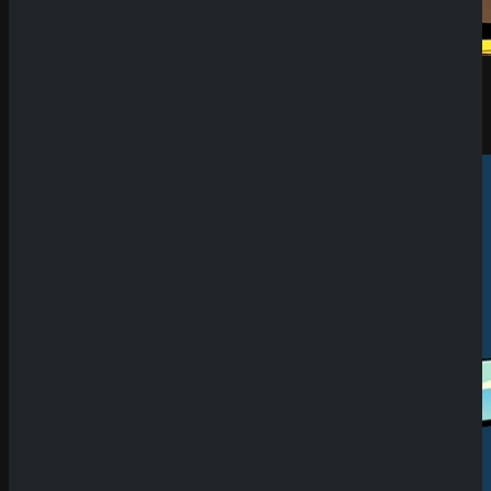
Demo Spiel
Grug Make Fire
Hacksaw Gaming