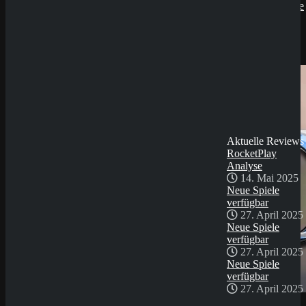
RocketPlay Analyse
Demo Spiel
14. Mai 2025
Neue Spiele
Rage of Egypt
verfügbar
27. April 2025
Hacksaw Gaming
Neue Spiele
verfügbar
27. April 2025
Neue Spiele
verfügbar
27. April 2025
Aktuelle Reviews
RocketPlay
Analyse
14. Mai 2025
Neue Spiele
verfügbar
27. April 2025
Neue Spiele
verfügbar
27. April 2025
Neue Spiele
verfügbar
27. April 2025
Demo Spiel