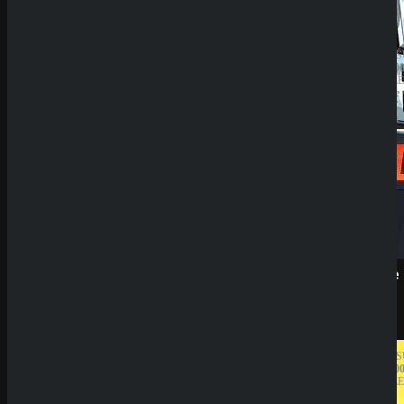
JAHRES
5.000.00
JAHRESUMSATZ:
BESITZE
5.000.000€
Tobique
LIZENZ:
LIZENZ:
Komoren
Kanada
(Anjouan)
Demo Spiel
Betkin
Welle
Great Game Serengeti
Hacksaw Gaming
JAHRESUMSATZ:
JAHRES
1.000.000€
1.000.00
BESITZER:
BESITZE
StepX
JER-