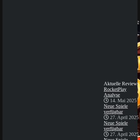
Submit
BetRiot
Sicher dir einen 100% Bonus bis 500€ und spiele
Sweet Samurai
News
Try Our Featured Games
RocketPlay Analyse
14. Mai 2025
Neue Spiele
verfügbar
27. April 2025
Neue Spiele
verfügbar
27. April 2025
Neue Spiele
verfügbar
27. April 2025
Aktuelle Reviews
RocketPlay
Analyse
14. Mai 2025
Neue Spiele
verfügbar
27. April 2025
Neue Spiele
verfügbar
27. April 2025
Neue Spiele