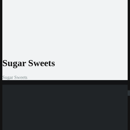
Jeton
CashtoCode
MiFinity
MuchBetter
Auszahlmethoden
Bank Überweisung
MasterCard
Visa
Skrill
Bitcoin
Sugar Sweets
Sugar Sweets
Suchen
Neue Casinos