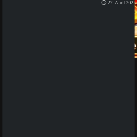
27. April 2025
Demo Spiel