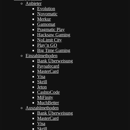
Anbieter
Evolution
Novomatic
Merkur
Gamomat
Pragmatic Play
Hacksaw Gaming
NoLimit City
Play’n GO
Big Time Gaming
Einzahlmethoden
Bank Überweisung
Paysafecard
MasterCard
Visa
Skrill
Jeton
CashtoCode
MiFinity
MuchBetter
Auszahlmethoden
Bank Überweisung
MasterCard
Visa
Skrill