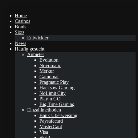
Home
Casinos
Bonis
Slots
Entwickler
News
Häufig gesucht
Anbieter
Evolution
Novomatic
Merkur
Gamomat
Pragmatic Play
Hacksaw Gaming
NoLimit City
Play’n GO
Big Time Gaming
Einzahlmethoden
Bank Überweisung
Paysafecard
MasterCard
Visa
Skrill