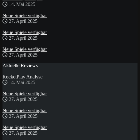
14. Mai 2025
Neue Spiele verfügbar
27. April 2025
Neue Spiele verfügbar
27. April 2025
Neue Spiele verfügbar
27. April 2025
Aktuelle Reviews
RocketPlay Analyse
14. Mai 2025
Neue Spiele verfügbar
27. April 2025
Neue Spiele verfügbar
27. April 2025
Neue Spiele verfügbar
27. April 2025