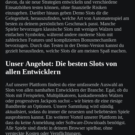
davon, da sie neue Strategien entwickeln und verschiedene
Einsatzhöhen testen können, ohne finanzielle Risiken
einzugehen. Darüber hinaus geben Demo Slots dir die
Gelegenheit, herauszufinden, welche Art von Automatenspiel am
besten zu deinem persönlichen Geschmack passt. Manche
Spieler bevorzugen klassische Slots mit wenigen Walzen und
einfachen Symbolen, während andere moderne Slots mit
zahlreichen Features und komplizierten Bonusmechaniken
bevorzugen. Durch das Testen in der Demo-Version kannst du
gezielt herausfinden, welche Slots dir am meisten Spaß machen.
Unser Angebot: Die besten Slots von
allen Entwicklern
Auf unserer Plattform findest du eine umfassende Auswahl an
Slots von allen namhaften Entwicklern der Branche. Egal, ob du
Slots mit Freispielen, Multiplikatoren, kaskadierenden Walzen
oder progressiven Jackpots suchst – wir bieten dir eine riesige
Bandbreite an Optionen. Unsere Sammlung wird ständig
aktualisiert, sodass du immer die neuesten und beliebtesten Spiele
ausprobieren kannst. Ein weiterer Vorteil unserer Plattform ist,
dass du keine Anmeldung oder Software-Downloads benötigst.
Alle Spiele sind direkt in deinem Browser spielbar, ohne
versteckte Kosten oder Verpflichtungen.