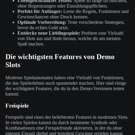
Uneingeschränktes Testen:
Spiele so lange du möchtest,
ohne Begrenzungen oder Einzahlungspflichten.
Perfekt für Anfänger:
Lerne die Regeln, Funktionen und
Gewinnchancen ohne Druck kennen.
Optimale Vorbereitung:
Teste verschiedene Strategien,
bevor du echtes Geld setzt.
Entdecke neue Lieblingsspiele:
Probiere eine Vielzahl
von Slots aus und finde heraus, welche dir am meisten
Spaß machen.
Die wichtigsten Features von Demo
Slots
Moderne Spielautomaten haben eine Vielzahl von Funktionen,
die das Spielerlebnis noch spannender machen. Hier sind einige
der wichtigsten Features, die du in den Demo-Versionen testen
kannst:
Freispiele
Freispiele sind eines der beliebtesten Features in modernen Slots.
In vielen Spielen kannst du durch bestimmte Symbole oder
Kombinationen eine Freispielrunde aktivieren, in der du ohne
eigenen Einsatz drehst und trotzdem Gewinne erzielen kannst.