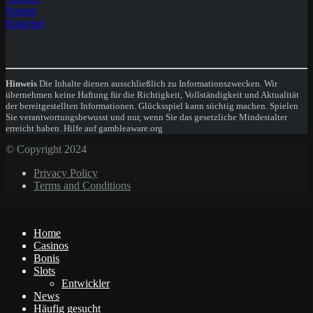
Partner
Ratgeber
Hinweis
Die Inhalte dienen ausschließlich zu Informationszwecken. Wir
übernehmen keine Haftung für die Richtigkeit, Vollständigkeit und Aktualität
der bereitgestellten Informationen. Glücksspiel kann süchtig machen. Spielen
Sie verantwortungsbewusst und nur, wenn Sie das gesetzliche Mindestalter
erreicht haben. Hilfe auf gambleaware.org
© Copyright 2024
Privacy Policy
Terms and Conditions
Home
Casinos
Bonis
Slots
Entwickler
News
Häufig gesucht