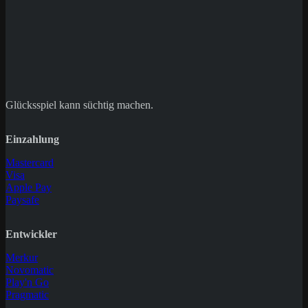
Save my name, email, and website in this
browser for the next time I comment.
Glücksspiel kann süchtig machen.
Einzahlung
Mastercard
Visa
Apple Pay
Paysafe
Entwickler
Merkur
Novomatic
Play'n Go
Pragmatic