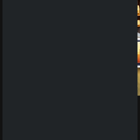
Neueste
Beiträge
RocketPla
y Analyse
Neue
Spiele
verfügbar
Neue
Spiele