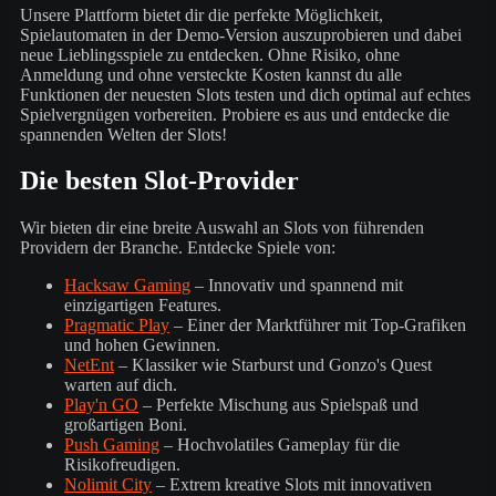
Unsere Plattform bietet dir die perfekte Möglichkeit,
Spielautomaten in der Demo-Version auszuprobieren und dabei
neue Lieblingsspiele zu entdecken. Ohne Risiko, ohne
Anmeldung und ohne versteckte Kosten kannst du alle
Funktionen der neuesten Slots testen und dich optimal auf echtes
Spielvergnügen vorbereiten. Probiere es aus und entdecke die
spannenden Welten der Slots!
Die besten Slot-Provider
Wir bieten dir eine breite Auswahl an Slots von führenden
Providern der Branche. Entdecke Spiele von:
Hacksaw Gaming
– Innovativ und spannend mit
einzigartigen Features.
Pragmatic Play
– Einer der Marktführer mit Top-Grafiken
und hohen Gewinnen.
NetEnt
– Klassiker wie Starburst und Gonzo's Quest
warten auf dich.
Play'n GO
– Perfekte Mischung aus Spielspaß und
großartigen Boni.
Push Gaming
– Hochvolatiles Gameplay für die
Risikofreudigen.
Nolimit City
– Extrem kreative Slots mit innovativen