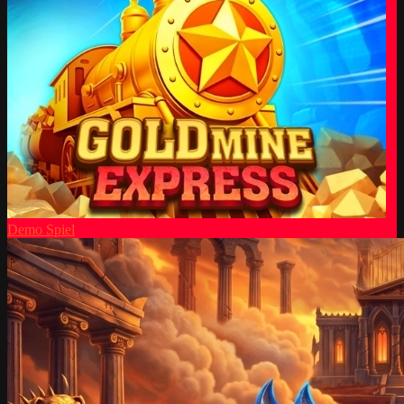
Demo Spiel