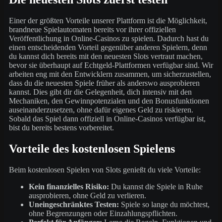
Einer der größten Vorteile unserer Plattform ist die Möglichkeit,
brandneue Spielautomaten bereits vor ihrer offiziellen
Veröffentlichung in Online-Casinos zu spielen. Dadurch hast du
einen entscheidenden Vorteil gegenüber anderen Spielern, denn
du kannst dich bereits mit den neuesten Slots vertraut machen,
bevor sie überhaupt auf Echtgeld-Plattformen verfügbar sind. Wir
arbeiten eng mit den Entwicklern zusammen, um sicherzustellen,
dass du die neuesten Spiele früher als anderswo ausprobieren
kannst. Dies gibt dir die Gelegenheit, dich intensiv mit den
Mechaniken, den Gewinnpotenzialen und den Bonusfunktionen
auseinanderzusetzen, ohne dafür eigenes Geld zu riskieren.
Sobald das Spiel dann offiziell in Online-Casinos verfügbar ist,
bist du bereits bestens vorbereitet.
Vorteile des kostenlosen Spielens
Beim kostenlosen Spielen von Slots genießt du viele Vorteile:
Kein finanzielles Risiko:
Du kannst die Spiele in Ruhe
ausprobieren, ohne Geld zu verlieren.
Uneingeschränktes Testen:
Spiele so lange du möchtest,
ohne Begrenzungen oder Einzahlungspflichten.