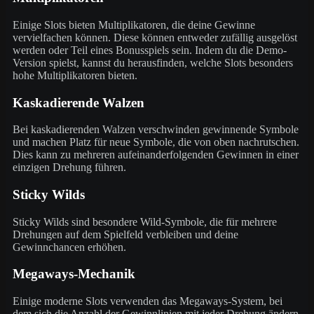
Einige Slots bieten Multiplikatoren, die deine Gewinne
vervielfachen können. Diese können entweder zufällig ausgelöst
werden oder Teil eines Bonusspiels sein. Indem du die Demo-
Version spielst, kannst du herausfinden, welche Slots besonders
hohe Multiplikatoren bieten.
Kaskadierende Walzen
Bei kaskadierenden Walzen verschwinden gewinnende Symbole
und machen Platz für neue Symbole, die von oben nachrutschen.
Dies kann zu mehreren aufeinanderfolgenden Gewinnen in einer
einzigen Drehung führen.
Sticky Wilds
Sticky Wilds sind besondere Wild-Symbole, die für mehrere
Drehungen auf dem Spielfeld verbleiben und deine
Gewinnchancen erhöhen.
Megaways-Mechanik
Einige moderne Slots verwenden das Megaways-System, bei
dem sich die Anzahl der Gewinnlinien mit jeder Drehung ändern