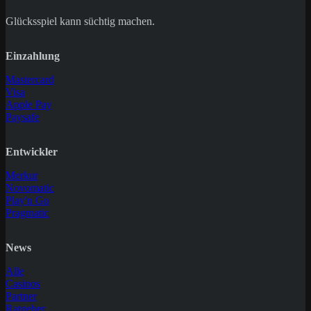
Glücksspiel kann süchtig machen.
Einzahlung
Mastercard
Visa
Apple Pay
Paysafe
Entwickler
Merkur
Novomatic
Play'n Go
Pragmatic
News
Alle
Casinos
Partner
Ratgeber