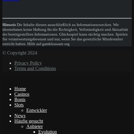
Hinweis
Die Inhalte dienen ausschließlich zu Informationszwecken. Wir
übernehmen keine Haftung für die Richtigkeit, Vollständigkeit und Aktualität
der bereitgestellten Informationen. Glücksspiel kann süchtig machen. Spielen
Sie verantwortungsbewusst und nur, wenn Sie das gesetzliche Mindestalter
erreicht haben. Hilfe auf gambleaware.org
© Copyright 2024
Privacy Policy
Terms and Conditions
Home
Casinos
Bonis
Slots
Entwickler
News
Häufig gesucht
Anbieter
Evolution