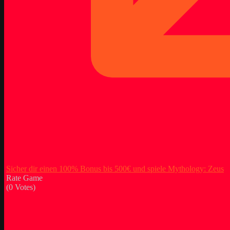
Sicher dir einen 100% Bonus bis 500€ und spiele Mythology: Zeus
Rate Game
(
0
Votes)