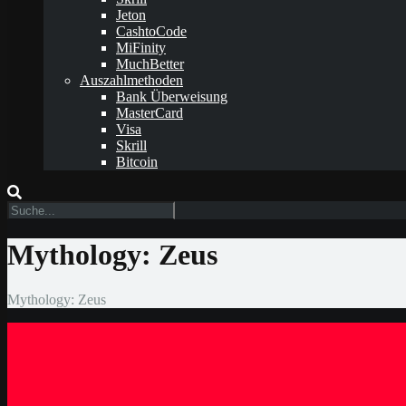
Jeton
CashtoCode
MiFinity
MuchBetter
Auszahlmethoden
Bank Überweisung
MasterCard
Visa
Skrill
Bitcoin
Mythology: Zeus
Mythology: Zeus