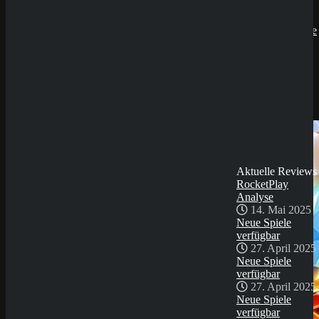
News
RocketPlay Analyse
14. Mai 2025
Neue Spiele
verfügbar
Submit
27. April 2025
Sicher dir einen 100% Bonus bis 500€ und spiele
Neue Spiele
Mayan Restaurant
verfügbar
Try Our Featured Games
27. April 2025
Neue Spiele
verfügbar
27. April 2025
Aktuelle Reviews
RocketPlay
Analyse
14. Mai 2025
Neue Spiele
verfügbar
27. April 2025
Neue Spiele
verfügbar
27. April 2025
Neue Spiele
verfügbar