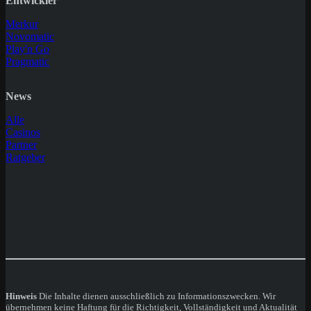
Entwickler
Merkur
Novomatic
Play'n Go
Pragmatic
News
Alle
Casinos
Partner
Ratgeber
Hinweis
Die Inhalte dienen ausschließlich zu Informationszwecken. Wir
übernehmen keine Haftung für die Richtigkeit, Vollständigkeit und Aktualität