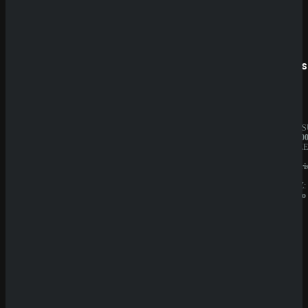
RocketPlay
Kyngs
JAHRESUMSATZ:
JAHRES
100.000.000€
1.000.00
BESITZER:
BESITZE
Dama
Liernin
NV.
Enterpri
LIZENZ:
LTD
Curacao
LIZENZ:
Curacao