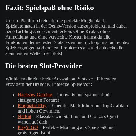
Fazit: Spielspaß ohne Risiko
Unsere Plattform bietet dir die perfekte Möglichkeit,
Spielautomaten in der Demo-Version auszuprobieren und dabei
neue Lieblingsspiele zu entdecken. Ohne Risiko, ohne
Anmeldung und ohne versteckte Kosten kannst du alle
Funktionen der neuesten Slots testen und dich optimal auf echtes
Spielvergnügen vorbereiten. Probiere es aus und entdecke die
spannenden Welten der Slots!
Die besten Slot-Provider
Wir bieten dir eine breite Auswahl an Slots von führenden
Providern der Branche. Entdecke Spiele von:
Hacksaw Gaming
– Innovativ und spannend mit
einzigartigen Features.
Pragmatic Play
– Einer der Marktführer mit Top-Grafiken
und hohen Gewinnen.
NetEnt
– Klassiker wie Starburst und Gonzo's Quest
warten auf dich.
Play'n GO
– Perfekte Mischung aus Spielspaß und
großartigen Boni.