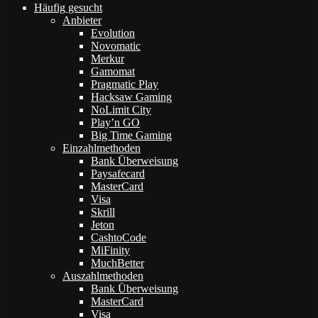
Häufig gesucht
Anbieter
Evolution
Novomatic
Merkur
Gamomat
Pragmatic Play
Hacksaw Gaming
NoLimit City
Play’n GO
Big Time Gaming
Einzahlmethoden
Bank Überweisung
Paysafecard
MasterCard
Visa
Skrill
Jeton
CashtoCode
MiFinity
MuchBetter
Auszahlmethoden
Bank Überweisung
MasterCard
Visa