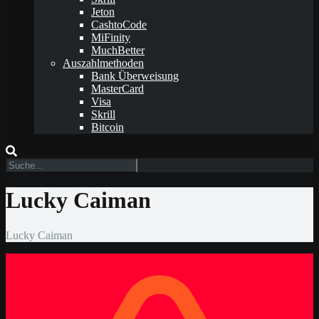
Jeton
CashtoCode
MiFinity
MuchBetter
Auszahlmethoden
Bank Überweisung
MasterCard
Visa
Skrill
Bitcoin
Lucky Caiman
Lucky Caiman