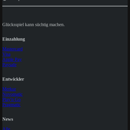
Glücksspiel kann süchtig machen.
Einzahlung
Mastercard
Visa
Apple Pay
Paysafe
Entwickler
Merkur
Novomatic
Play'n Go
Pragmatic
News
Alle