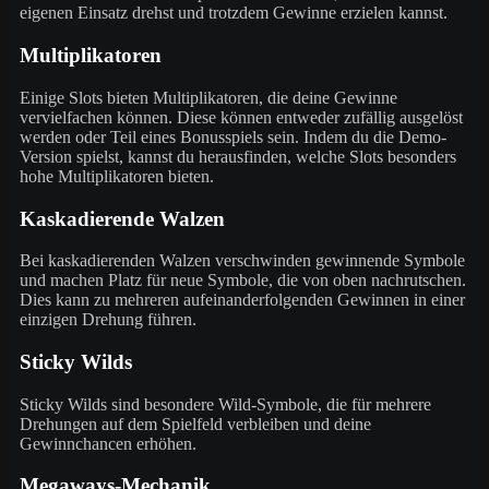
eigenen Einsatz drehst und trotzdem Gewinne erzielen kannst.
Multiplikatoren
Einige Slots bieten Multiplikatoren, die deine Gewinne
vervielfachen können. Diese können entweder zufällig ausgelöst
werden oder Teil eines Bonusspiels sein. Indem du die Demo-
Version spielst, kannst du herausfinden, welche Slots besonders
hohe Multiplikatoren bieten.
Kaskadierende Walzen
Bei kaskadierenden Walzen verschwinden gewinnende Symbole
und machen Platz für neue Symbole, die von oben nachrutschen.
Dies kann zu mehreren aufeinanderfolgenden Gewinnen in einer
einzigen Drehung führen.
Sticky Wilds
Sticky Wilds sind besondere Wild-Symbole, die für mehrere
Drehungen auf dem Spielfeld verbleiben und deine
Gewinnchancen erhöhen.
Megaways-Mechanik