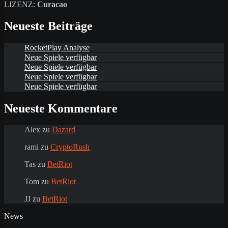
LIZENZ:
Curacao
Neueste Beiträge
RocketPlay Analyse
Neue Spiele verfügbar
Neue Spiele verfügbar
Neue Spiele verfügbar
Neue Spiele verfügbar
Neueste Kommentare
Alex
zu
Dazard
rami
zu
CryptoRush
Tas
zu
BetRiot
Tom
zu
BetRiot
JJ
zu
BetRiot
News