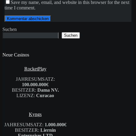
Save my name, email, and website in this browser for the next
time I comment.
Suchen
Suchen
Neue Casinos
RocketPlay
JAHRESUMSATZ:
100.000.000€
BESITZER:
Dama NV.
LIZENZ:
Curacao
Kyngs
JAHRESUMSATZ:
1.000.000€
BESITZER:
Liernin
Enterprises LTD