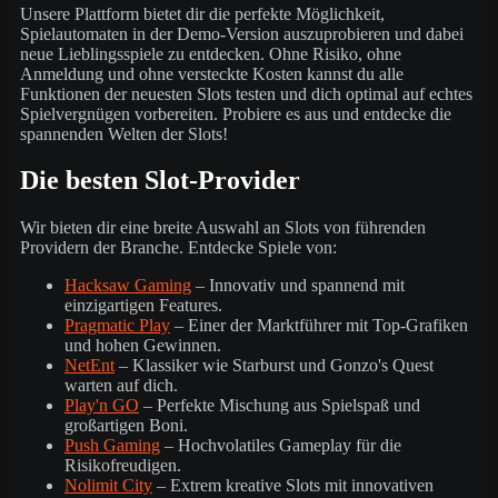
Unsere Plattform bietet dir die perfekte Möglichkeit,
Spielautomaten in der Demo-Version auszuprobieren und dabei
neue Lieblingsspiele zu entdecken. Ohne Risiko, ohne
Anmeldung und ohne versteckte Kosten kannst du alle
Funktionen der neuesten Slots testen und dich optimal auf echtes
Spielvergnügen vorbereiten. Probiere es aus und entdecke die
spannenden Welten der Slots!
Die besten Slot-Provider
Wir bieten dir eine breite Auswahl an Slots von führenden
Providern der Branche. Entdecke Spiele von:
Hacksaw Gaming
– Innovativ und spannend mit
einzigartigen Features.
Pragmatic Play
– Einer der Marktführer mit Top-Grafiken
und hohen Gewinnen.
NetEnt
– Klassiker wie Starburst und Gonzo's Quest
warten auf dich.
Play'n GO
– Perfekte Mischung aus Spielspaß und
großartigen Boni.
Push Gaming
– Hochvolatiles Gameplay für die
Risikofreudigen.
Nolimit City
– Extrem kreative Slots mit innovativen