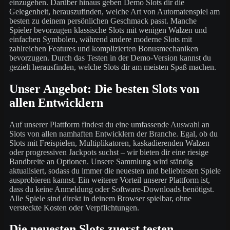
einzugehen. Darüber hinaus geben Demo Slots dir die
Gelegenheit, herauszufinden, welche Art von Automatenspiel am
besten zu deinem persönlichen Geschmack passt. Manche
Spieler bevorzugen klassische Slots mit wenigen Walzen und
einfachen Symbolen, während andere moderne Slots mit
zahlreichen Features und komplizierten Bonusmechaniken
bevorzugen. Durch das Testen in der Demo-Version kannst du
gezielt herausfinden, welche Slots dir am meisten Spaß machen.
Unser Angebot: Die besten Slots von
allen Entwicklern
Auf unserer Plattform findest du eine umfassende Auswahl an
Slots von allen namhaften Entwicklern der Branche. Egal, ob du
Slots mit Freispielen, Multiplikatoren, kaskadierenden Walzen
oder progressiven Jackpots suchst – wir bieten dir eine riesige
Bandbreite an Optionen. Unsere Sammlung wird ständig
aktualisiert, sodass du immer die neuesten und beliebtesten Spiele
ausprobieren kannst. Ein weiterer Vorteil unserer Plattform ist,
dass du keine Anmeldung oder Software-Downloads benötigst.
Alle Spiele sind direkt in deinem Browser spielbar, ohne
versteckte Kosten oder Verpflichtungen.
Die neuesten Slots zuerst testen