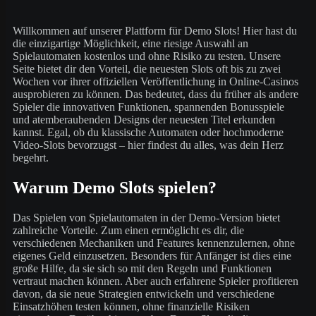
Willkommen auf unserer Plattform für Demo Slots! Hier hast du
die einzigartige Möglichkeit, eine riesige Auswahl an
Spielautomaten kostenlos und ohne Risiko zu testen. Unsere
Seite bietet dir den Vorteil, die neuesten Slots oft bis zu zwei
Wochen vor ihrer offiziellen Veröffentlichung in Online-Casinos
ausprobieren zu können. Das bedeutet, dass du früher als andere
Spieler die innovativen Funktionen, spannenden Bonusspiele
und atemberaubenden Designs der neuesten Titel erkunden
kannst. Egal, ob du klassische Automaten oder hochmoderne
Video-Slots bevorzugst – hier findest du alles, was dein Herz
begehrt.
Warum Demo Slots spielen?
Das Spielen von Spielautomaten in der Demo-Version bietet
zahlreiche Vorteile. Zum einen ermöglicht es dir, die
verschiedenen Mechaniken und Features kennenzulernen, ohne
eigenes Geld einzusetzen. Besonders für Anfänger ist dies eine
große Hilfe, da sie sich so mit den Regeln und Funktionen
vertraut machen können. Aber auch erfahrene Spieler profitieren
davon, da sie neue Strategien entwickeln und verschiedene
Einsatzhöhen testen können, ohne finanzielle Risiken