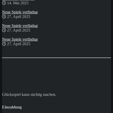
14. Mai 2025
Neue Spiele verfügbar
27. April 2025
Neue Spiele verfügbar
27. April 2025
Neue Spiele verfügbar
27. April 2025
Glücksspiel kann süchtig machen.
Einzahlung