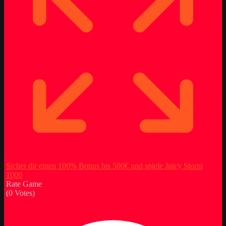
Sicher dir einen 100% Bonus bis 500€ und spiele Juicy Storm
1000
Rate Game
(
0
Votes)