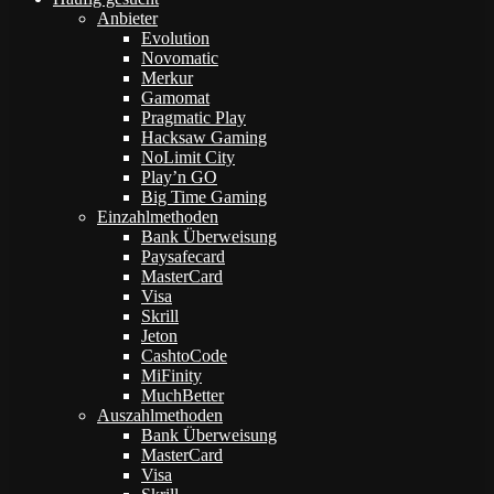
Anbieter
Evolution
Novomatic
Merkur
Gamomat
Pragmatic Play
Hacksaw Gaming
NoLimit City
Play’n GO
Big Time Gaming
Einzahlmethoden
Bank Überweisung
Paysafecard
MasterCard
Visa
Skrill
Jeton
CashtoCode
MiFinity
MuchBetter
Auszahlmethoden
Bank Überweisung
MasterCard
Visa