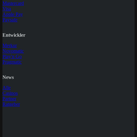
Mastercard
Visa
Apple Pay
Paysafe
Entwickler
Merkur
Novomatic
Play'n Go
Pragmatic
News
Alle
Casinos
Partner
Ratgeber