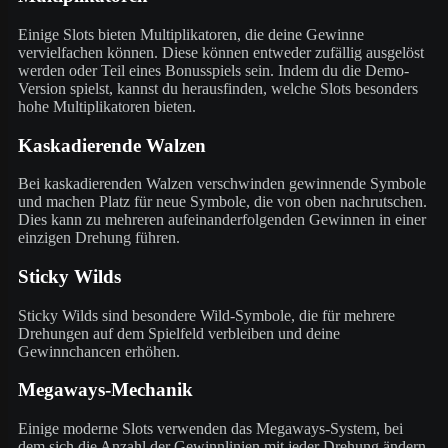
Einige Slots bieten Multiplikatoren, die deine Gewinne
vervielfachen können. Diese können entweder zufällig ausgelöst
werden oder Teil eines Bonusspiels sein. Indem du die Demo-
Version spielst, kannst du herausfinden, welche Slots besonders
hohe Multiplikatoren bieten.
Kaskadierende Walzen
Bei kaskadierenden Walzen verschwinden gewinnende Symbole
und machen Platz für neue Symbole, die von oben nachrutschen.
Dies kann zu mehreren aufeinanderfolgenden Gewinnen in einer
einzigen Drehung führen.
Sticky Wilds
Sticky Wilds sind besondere Wild-Symbole, die für mehrere
Drehungen auf dem Spielfeld verbleiben und deine
Gewinnchancen erhöhen.
Megaways-Mechanik
Einige moderne Slots verwenden das Megaways-System, bei
dem sich die Anzahl der Gewinnlinien mit jeder Drehung ändern