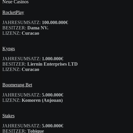
Neue Casinos
RocketPlay
JAHRESUMSATZ:
100.000.000€
BESITZER:
Dama NV.
LIZENZ:
Curacao
Kyngs
JAHRESUMSATZ:
1.000.000€
BESITZER:
Liernin Enterprises LTD
LIZENZ:
Curacao
Boomerang Bet
JAHRESUMSATZ:
5.000.000€
LIZENZ:
Komoren (Anjouan)
Stakes
JAHRESUMSATZ:
5.000.000€
BESITZER:
Tobique