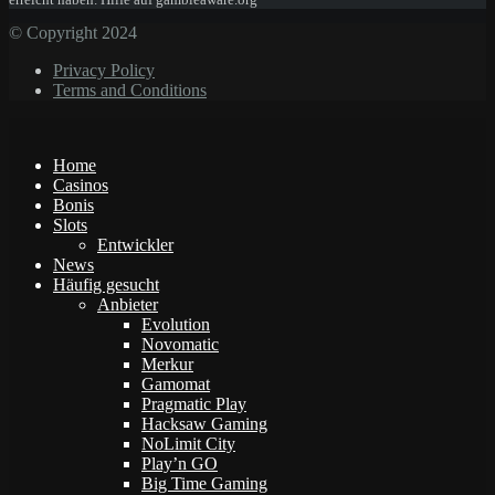
© Copyright 2024
Privacy Policy
Terms and Conditions
Home
Casinos
Bonis
Slots
Entwickler
News
Häufig gesucht
Anbieter
Evolution
Novomatic
Merkur
Gamomat
Pragmatic Play
Hacksaw Gaming
NoLimit City
Play’n GO
Big Time Gaming