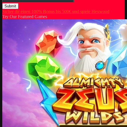
Submit
Sicher dir einen 100% Bonus bis 500€ und spiele Hexwood
Try Our Featured Games