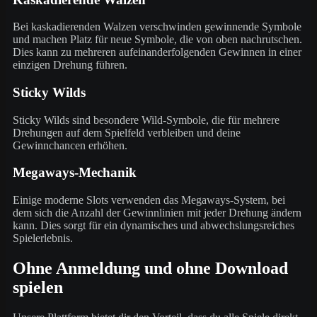
Bei kaskadierenden Walzen verschwinden gewinnende Symbole
und machen Platz für neue Symbole, die von oben nachrutschen.
Dies kann zu mehreren aufeinanderfolgenden Gewinnen in einer
einzigen Drehung führen.
Sticky Wilds
Sticky Wilds sind besondere Wild-Symbole, die für mehrere
Drehungen auf dem Spielfeld verbleiben und deine
Gewinnchancen erhöhen.
Megaways-Mechanik
Einige moderne Slots verwenden das Megaways-System, bei
dem sich die Anzahl der Gewinnlinien mit jeder Drehung ändern
kann. Dies sorgt für ein dynamisches und abwechslungsreiches
Spielerlebnis.
Ohne Anmeldung und ohne Download
spielen