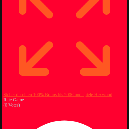
Sicher dir einen 100% Bonus bis 500€ und spiele Hexwood
Rate Game
(
0
Votes)