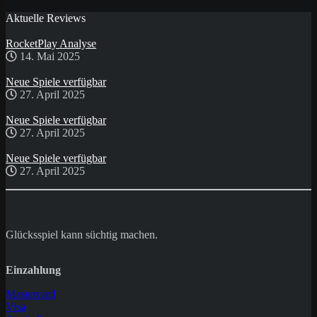
Aktuelle Reviews
RocketPlay Analyse
14. Mai 2025
Neue Spiele verfügbar
27. April 2025
Neue Spiele verfügbar
27. April 2025
Neue Spiele verfügbar
27. April 2025
Glücksspiel kann süchtig machen.
Einzahlung
Mastercard
Visa