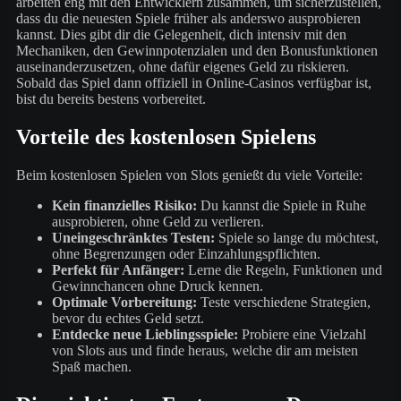
arbeiten eng mit den Entwicklern zusammen, um sicherzustellen,
dass du die neuesten Spiele früher als anderswo ausprobieren
kannst. Dies gibt dir die Gelegenheit, dich intensiv mit den
Mechaniken, den Gewinnpotenzialen und den Bonusfunktionen
auseinanderzusetzen, ohne dafür eigenes Geld zu riskieren.
Sobald das Spiel dann offiziell in Online-Casinos verfügbar ist,
bist du bereits bestens vorbereitet.
Vorteile des kostenlosen Spielens
Beim kostenlosen Spielen von Slots genießt du viele Vorteile:
Kein finanzielles Risiko:
Du kannst die Spiele in Ruhe
ausprobieren, ohne Geld zu verlieren.
Uneingeschränktes Testen:
Spiele so lange du möchtest,
ohne Begrenzungen oder Einzahlungspflichten.
Perfekt für Anfänger:
Lerne die Regeln, Funktionen und
Gewinnchancen ohne Druck kennen.
Optimale Vorbereitung:
Teste verschiedene Strategien,
bevor du echtes Geld setzt.
Entdecke neue Lieblingsspiele:
Probiere eine Vielzahl
von Slots aus und finde heraus, welche dir am meisten
Spaß machen.