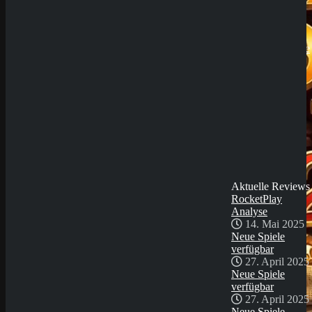
BetRiot
News
RocketPlay Analyse
14. Mai 2025
Neue Spiele
verfügbar
27. April 2025
Neue Spiele
verfügbar
27. April 2025
Neue Spiele
verfügbar
27. April 2025
Aktuelle Reviews
RocketPlay
Analyse
14. Mai 2025
Neue Spiele
verfügbar
27. April 2025
Neue Spiele
verfügbar
27. April 2025
Neue Spiele