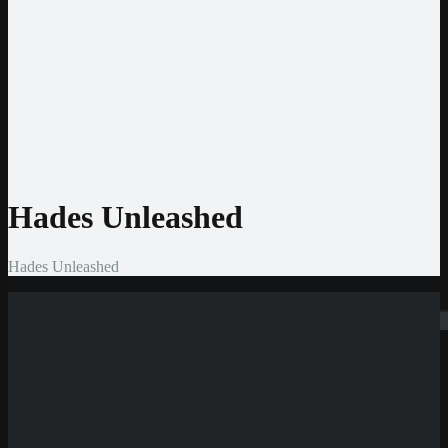
Jeton
CashtoCode
MiFinity
MuchBetter
Auszahlmethoden
Bank Überweisung
MasterCard
Visa
Skrill
Bitcoin
Hades Unleashed
Hades Unleashed
Suchen
Neue Casinos