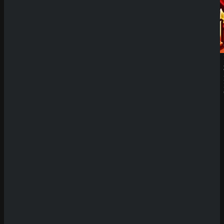
Neueste
Beiträge
RocketPla
y Analyse
Neue
Spiele
verfügbar
Neue
Spiele