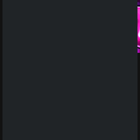
Demo Spiel
Willkommen auf unserer Plattform für Demo
Slots! Hier hast du die einzigartige Möglichkeit,
eine riesige Auswahl an Spielautomaten
kostenlos und ohne Risiko zu testen. Unsere
Seite bietet dir den Vorteil, die neuesten Slots
oft bis zu zwei Wochen vor ihrer offiziellen
Veröffentlichung in Online-Casinos
ausprobieren zu können. Das bedeutet, dass du
früher als andere Spieler die innovativen
Funktionen, spannenden Bonusspiele und
atemberaubenden Designs der neuesten Titel
erkunden kannst. Egal, ob du klassische