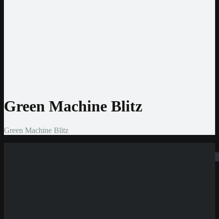
Jeton
CashtoCode
MiFinity
MuchBetter
Auszahlmethoden
Bank Überweisung
MasterCard
Visa
Skrill
Bitcoin
Green Machine Blitz
Green Machine Blitz
Suchen
Neue Casinos