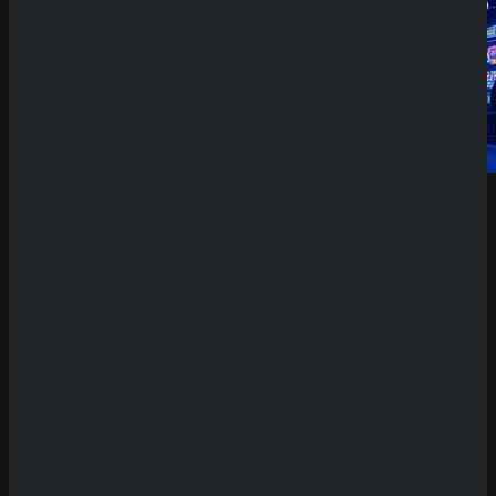
Demo Spiel
Willkommen auf unserer Plattform für Demo
Slots! Hier hast du die einzigartige Möglichkeit,
eine riesige Auswahl an Spielautomaten
kostenlos und ohne Risiko zu testen. Unsere
Seite bietet dir den Vorteil, die neuesten Slots
oft bis zu zwei Wochen vor ihrer offiziellen
Veröffentlichung in Online-Casinos
ausprobieren zu können. Das bedeutet, dass du
früher als andere Spieler die innovativen
Funktionen, spannenden Bonusspiele und
atemberaubenden Designs der neuesten Titel
erkunden kannst. Egal, ob du klassische