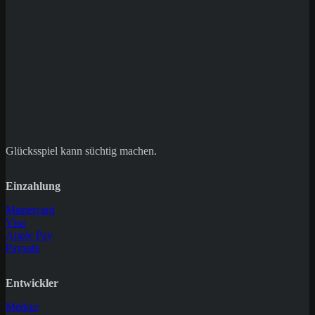
Save my name, email, and website in this
browser for the next time I comment.
Glücksspiel kann süchtig machen.
Einzahlung
Mastercard
Visa
Apple Pay
Paysafe
Entwickler
Merkur