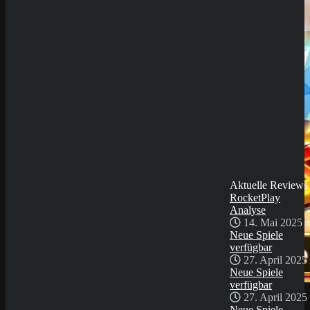
BetRiot
News
RocketPlay Analyse
14. Mai 2025
Neue Spiele
verfügbar
27. April 2025
Neue Spiele
verfügbar
27. April 2025
Neue Spiele
verfügbar
27. April 2025
Aktuelle Reviews
RocketPlay
Analyse
14. Mai 2025
Neue Spiele
verfügbar
27. April 2025
Neue Spiele
verfügbar
Demo Spiel
27. April 2025
Neue Spiele