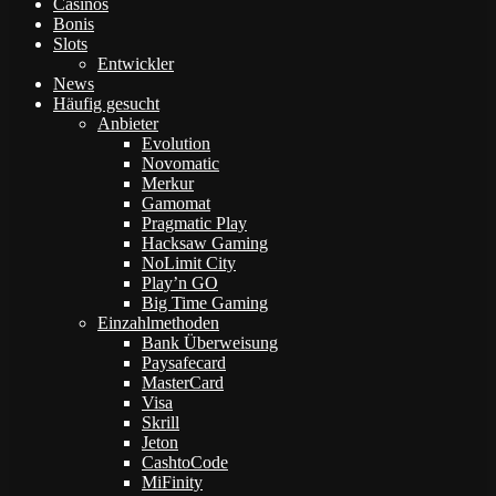
Casinos
Bonis
Slots
Entwickler
News
Häufig gesucht
Anbieter
Evolution
Novomatic
Merkur
Gamomat
Pragmatic Play
Hacksaw Gaming
NoLimit City
Play’n GO
Big Time Gaming
Einzahlmethoden
Bank Überweisung
Paysafecard
MasterCard
Visa
Skrill
Jeton
CashtoCode
MiFinity