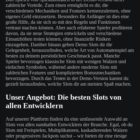
zahlreiche Vorteile. Zum einen ermöglicht es dir, die
verschiedenen Mechaniken und Features kennenzulernen, ohne
eigenes Geld einzusetzen. Besonders für Anfänger ist dies eine
große Hilfe, da sie sich so mit den Regeln und Funktionen
vertraut machen können. Aber auch erfahrene Spieler profitieren
davon, da sie neue Strategien entwickeln und verschiedene
Einsatzhöhen testen können, ohne finanzielle Risiken
einzugehen. Darüber hinaus geben Demo Slots dir die
Gelegenheit, herauszufinden, welche Art von Automatenspiel am
besten zu deinem persönlichen Geschmack passt. Manche
Spieler bevorzugen klassische Slots mit wenigen Walzen und
einfachen Symbolen, während andere moderne Slots mit
zahlreichen Features und komplizierten Bonusmechaniken
bevorzugen. Durch das Testen in der Demo-Version kannst du
gezielt herausfinden, welche Slots dir am meisten Spaß machen.
Unser Angebot: Die besten Slots von
allen Entwicklern
Auf unserer Plattform findest du eine umfassende Auswahl an
Slots von allen namhaften Entwicklern der Branche. Egal, ob du
Slots mit Freispielen, Multiplikatoren, kaskadierenden Walzen
oder progressiven Jackpots suchst – wir bieten dir eine riesige