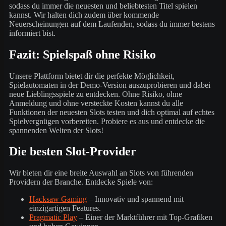
sodass du immer die neuesten und beliebtesten Titel spielen
kannst. Wir halten dich zudem über kommende
Neuerscheinungen auf dem Laufenden, sodass du immer bestens
informiert bist.
Fazit: Spielspaß ohne Risiko
Unsere Plattform bietet dir die perfekte Möglichkeit,
Spielautomaten in der Demo-Version auszuprobieren und dabei
neue Lieblingsspiele zu entdecken. Ohne Risiko, ohne
Anmeldung und ohne versteckte Kosten kannst du alle
Funktionen der neuesten Slots testen und dich optimal auf echtes
Spielvergnügen vorbereiten. Probiere es aus und entdecke die
spannenden Welten der Slots!
Die besten Slot-Provider
Wir bieten dir eine breite Auswahl an Slots von führenden
Providern der Branche. Entdecke Spiele von:
Hacksaw Gaming
– Innovativ und spannend mit
einzigartigen Features.
Pragmatic Play
– Einer der Marktführer mit Top-Grafiken