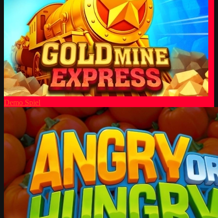
Demo Spiel