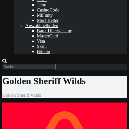
Jeton
CashtoCode
MiFinity
MuchBetter
Auszahlmethoden
Bank Überweisung
MasterCard
Visa
Skrill
Bitcoin
Golden Sheriff Wilds
Golden Sheriff Wilds