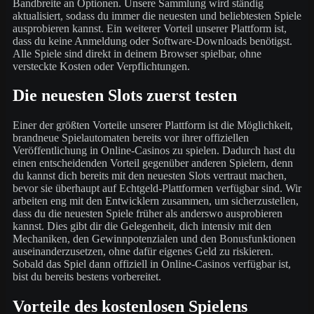
Bandbreite an Optionen. Unsere Sammlung wird ständig
aktualisiert, sodass du immer die neuesten und beliebtesten Spiele
ausprobieren kannst. Ein weiterer Vorteil unserer Plattform ist,
dass du keine Anmeldung oder Software-Downloads benötigst.
Alle Spiele sind direkt in deinem Browser spielbar, ohne
versteckte Kosten oder Verpflichtungen.
Die neuesten Slots zuerst testen
Einer der größten Vorteile unserer Plattform ist die Möglichkeit,
brandneue Spielautomaten bereits vor ihrer offiziellen
Veröffentlichung in Online-Casinos zu spielen. Dadurch hast du
einen entscheidenden Vorteil gegenüber anderen Spielern, denn
du kannst dich bereits mit den neuesten Slots vertraut machen,
bevor sie überhaupt auf Echtgeld-Plattformen verfügbar sind. Wir
arbeiten eng mit den Entwicklern zusammen, um sicherzustellen,
dass du die neuesten Spiele früher als anderswo ausprobieren
kannst. Dies gibt dir die Gelegenheit, dich intensiv mit den
Mechaniken, den Gewinnpotenzialen und den Bonusfunktionen
auseinanderzusetzen, ohne dafür eigenes Geld zu riskieren.
Sobald das Spiel dann offiziell in Online-Casinos verfügbar ist,
bist du bereits bestens vorbereitet.
Vorteile des kostenlosen Spielens