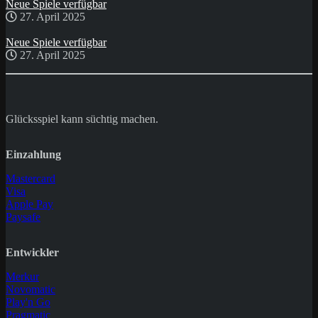
Neue Spiele verfügbar
27. April 2025
Neue Spiele verfügbar
27. April 2025
Glücksspiel kann süchtig machen.
Einzahlung
Mastercard
Visa
Apple Pay
Paysafe
Entwickler
Merkur
Novomatic
Play'n Go
Pragmatic