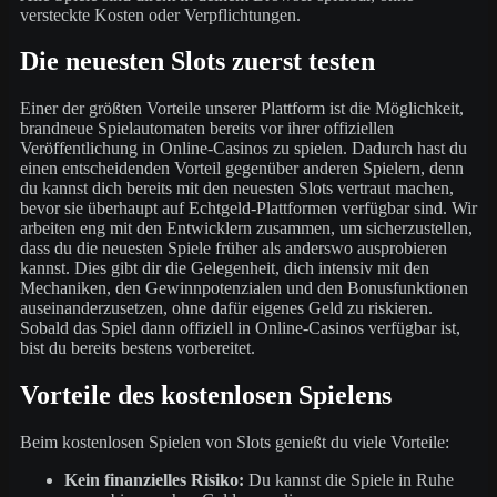
versteckte Kosten oder Verpflichtungen.
Die neuesten Slots zuerst testen
Einer der größten Vorteile unserer Plattform ist die Möglichkeit,
brandneue Spielautomaten bereits vor ihrer offiziellen
Veröffentlichung in Online-Casinos zu spielen. Dadurch hast du
einen entscheidenden Vorteil gegenüber anderen Spielern, denn
du kannst dich bereits mit den neuesten Slots vertraut machen,
bevor sie überhaupt auf Echtgeld-Plattformen verfügbar sind. Wir
arbeiten eng mit den Entwicklern zusammen, um sicherzustellen,
dass du die neuesten Spiele früher als anderswo ausprobieren
kannst. Dies gibt dir die Gelegenheit, dich intensiv mit den
Mechaniken, den Gewinnpotenzialen und den Bonusfunktionen
auseinanderzusetzen, ohne dafür eigenes Geld zu riskieren.
Sobald das Spiel dann offiziell in Online-Casinos verfügbar ist,
bist du bereits bestens vorbereitet.
Vorteile des kostenlosen Spielens
Beim kostenlosen Spielen von Slots genießt du viele Vorteile:
Kein finanzielles Risiko:
Du kannst die Spiele in Ruhe