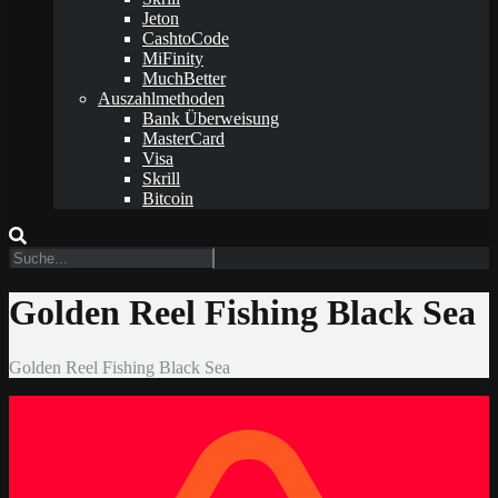
Jeton
CashtoCode
MiFinity
MuchBetter
Auszahlmethoden
Bank Überweisung
MasterCard
Visa
Skrill
Bitcoin
Golden Reel Fishing Black Sea
Golden Reel Fishing Black Sea