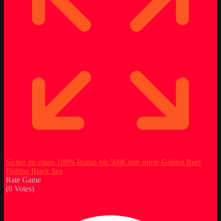
Sicher dir einen 100% Bonus bis 500€ und spiele Golden Reel
Fishing Black Sea
Rate Game
(
0
Votes)