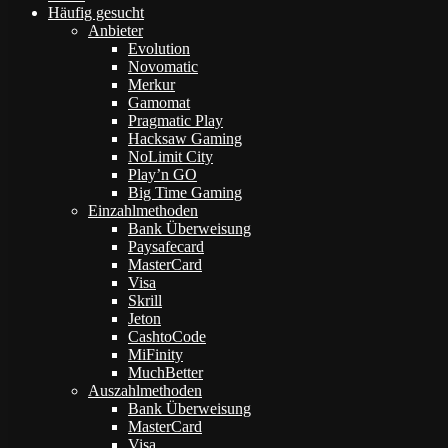
Häufig gesucht
Anbieter
Evolution
Novomatic
Merkur
Gamomat
Pragmatic Play
Hacksaw Gaming
NoLimit City
Play’n GO
Big Time Gaming
Einzahlmethoden
Bank Überweisung
Paysafecard
MasterCard
Visa
Skrill
Jeton
CashtoCode
MiFinity
MuchBetter
Auszahlmethoden
Bank Überweisung
MasterCard
Visa