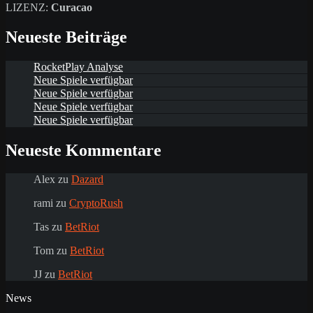
LIZENZ:
Curacao
Neueste Beiträge
RocketPlay Analyse
Neue Spiele verfügbar
Neue Spiele verfügbar
Neue Spiele verfügbar
Neue Spiele verfügbar
Neueste Kommentare
Alex
zu
Dazard
rami
zu
CryptoRush
Tas
zu
BetRiot
Tom
zu
BetRiot
JJ
zu
BetRiot
News