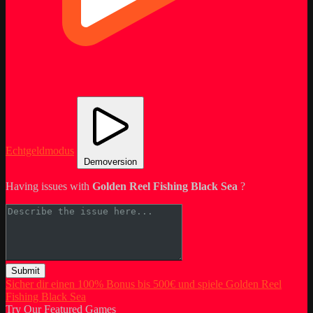
Echtgeldmodus
Demoversion
Having issues with
Golden Reel Fishing Black Sea
?
Submit
Sicher dir einen 100% Bonus bis 500€ und spiele Golden Reel
Fishing Black Sea
Try Our Featured Games