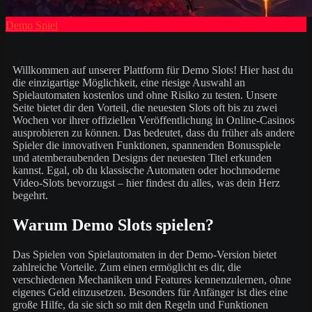
Demo Spiel
Willkommen auf unserer Plattform für Demo Slots! Hier hast du
die einzigartige Möglichkeit, eine riesige Auswahl an
Spielautomaten kostenlos und ohne Risiko zu testen. Unsere
Seite bietet dir den Vorteil, die neuesten Slots oft bis zu zwei
Wochen vor ihrer offiziellen Veröffentlichung in Online-Casinos
ausprobieren zu können. Das bedeutet, dass du früher als andere
Spieler die innovativen Funktionen, spannenden Bonusspiele
und atemberaubenden Designs der neuesten Titel erkunden
kannst. Egal, ob du klassische Automaten oder hochmoderne
Video-Slots bevorzugst – hier findest du alles, was dein Herz
begehrt.
Warum Demo Slots spielen?
Das Spielen von Spielautomaten in der Demo-Version bietet
zahlreiche Vorteile. Zum einen ermöglicht es dir, die
verschiedenen Mechaniken und Features kennenzulernen, ohne
eigenes Geld einzusetzen. Besonders für Anfänger ist dies eine
große Hilfe, da sie sich so mit den Regeln und Funktionen