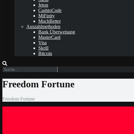
Jeton
CashtoCode
MiFinity
MuchBetter
Auszahlmethoden
Bank Überweisung
MasterCard
Visa
Skrill
Bitcoin
Freedom Fortune
Freedom Fortune