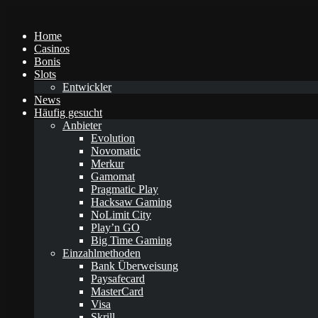
Home
Casinos
Bonis
Slots
Entwickler
News
Häufig gesucht
Anbieter
Evolution
Novomatic
Merkur
Gamomat
Pragmatic Play
Hacksaw Gaming
NoLimit City
Play’n GO
Big Time Gaming
Einzahlmethoden
Bank Überweisung
Paysafecard
MasterCard
Visa
Skrill