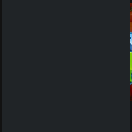
Demo Spiel
Demo Spiel
Willkommen auf unserer Plattform für Demo
Slots! Hier hast du die einzigartige Möglichkeit,