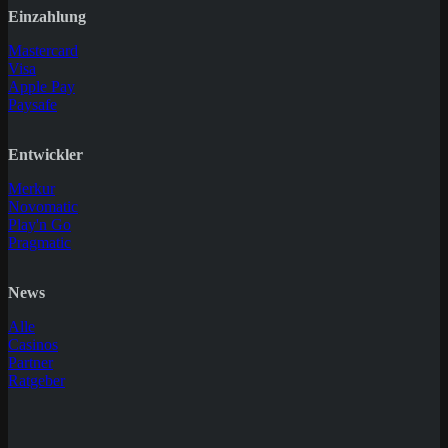
Einzahlung
Mastercard
Visa
Apple Pay
Paysafe
Entwickler
Merkur
Novomatic
Play'n Go
Pragmatic
News
Alle
Casinos
Partner
Ratgeber