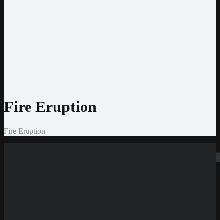
Jeton
CashtoCode
MiFinity
MuchBetter
Auszahlmethoden
Bank Überweisung
MasterCard
Visa
Skrill
Bitcoin
Fire Eruption
Fire Eruption
Suchen
Neue Casinos