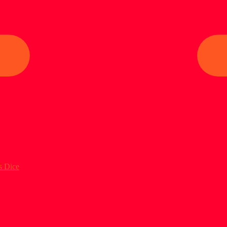
s Dice