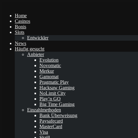
Home
Casinos
Bonis
Slots
Entwickler
News
Häufig gesucht
Anbieter
Evolution
Novomatic
Merkur
Gamomat
Pragmatic Play
Hacksaw Gaming
NoLimit City
Play’n GO
Big Time Gaming
Einzahlmethoden
Bank Überweisung
Paysafecard
MasterCard
Visa
Skrill