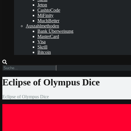
Jeton
CashtoCode
MiFinity
MuchBetter
Auszahlmethoden
Bank Überweisung
MasterCard
Visa
Skrill
Bitcoin
Eclipse of Olympus Dice
Eclipse of Olympus Dice