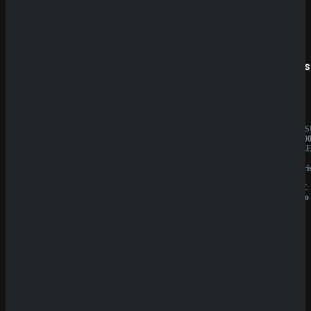
RocketPlay
Kyngs
JAHRESUMSATZ:
JAHRES
100.000.000€
1.000.00
BESITZER:
BESITZE
Dama
Liernin
NV.
Enterpri
LIZENZ:
LTD
Curacao
LIZENZ:
Curacao