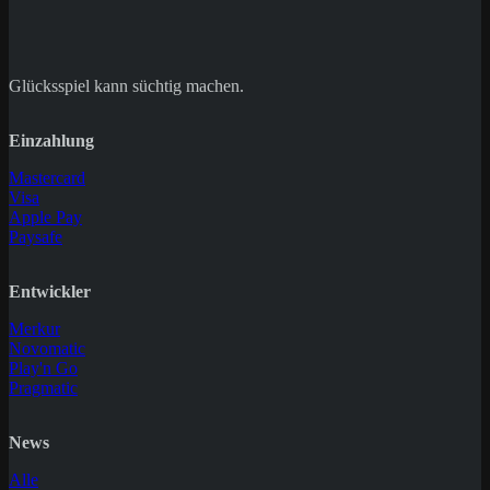
Glücksspiel kann süchtig machen.
Einzahlung
Mastercard
Visa
Apple Pay
Paysafe
Entwickler
Merkur
Novomatic
Play'n Go
Pragmatic
News
Alle