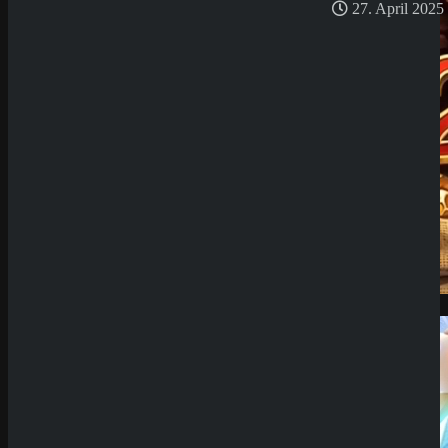
27. April 2025
Demo Spiel