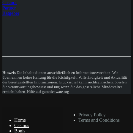
Casinos
Partner
Ratgeber
Hinweis
Die Inhalte dienen ausschließlich zu Informationszwecken. Wir
übernehmen keine Haftung für die Richtigkeit, Vollständigkeit und Aktualität
der bereitgestellten Informationen. Glücksspiel kann süchtig machen. Spielen
Sie verantwortungsbewusst und nur, wenn Sie das gesetzliche Mindestalter
erreicht haben. Hilfe auf gambleaware.org
© Copyright 2024
Privacy Policy
Home
Terms and Conditions
Casinos
Bonis