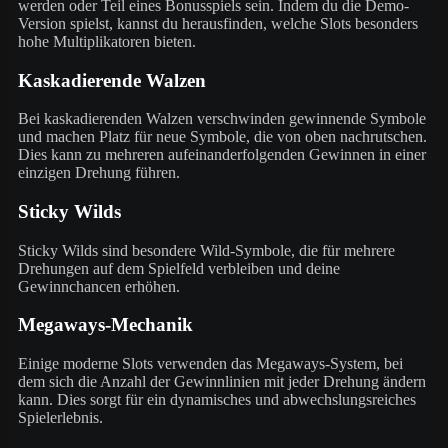
werden oder Teil eines Bonusspiels sein. Indem du die Demo-
Version spielst, kannst du herausfinden, welche Slots besonders
hohe Multiplikatoren bieten.
Kaskadierende Walzen
Bei kaskadierenden Walzen verschwinden gewinnende Symbole
und machen Platz für neue Symbole, die von oben nachrutschen.
Dies kann zu mehreren aufeinanderfolgenden Gewinnen in einer
einzigen Drehung führen.
Sticky Wilds
Sticky Wilds sind besondere Wild-Symbole, die für mehrere
Drehungen auf dem Spielfeld verbleiben und deine
Gewinnchancen erhöhen.
Megaways-Mechanik
Einige moderne Slots verwenden das Megaways-System, bei
dem sich die Anzahl der Gewinnlinien mit jeder Drehung ändern
kann. Dies sorgt für ein dynamisches und abwechslungsreiches
Spielerlebnis.