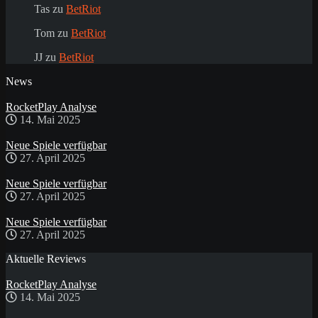
Tas
zu
BetRiot
Tom
zu
BetRiot
JJ
zu
BetRiot
News
RocketPlay Analyse
14. Mai 2025
Neue Spiele verfügbar
27. April 2025
Neue Spiele verfügbar
27. April 2025
Neue Spiele verfügbar
27. April 2025
Aktuelle Reviews
RocketPlay Analyse
14. Mai 2025