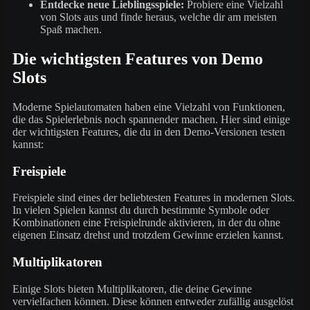
Entdecke neue Lieblingsspiele:
Probiere eine Vielzahl
von Slots aus und finde heraus, welche dir am meisten
Spaß machen.
Die wichtigsten Features von Demo
Slots
Moderne Spielautomaten haben eine Vielzahl von Funktionen,
die das Spielerlebnis noch spannender machen. Hier sind einige
der wichtigsten Features, die du in den Demo-Versionen testen
kannst:
Freispiele
Freispiele sind eines der beliebtesten Features in modernen Slots.
In vielen Spielen kannst du durch bestimmte Symbole oder
Kombinationen eine Freispielrunde aktivieren, in der du ohne
eigenen Einsatz drehst und trotzdem Gewinne erzielen kannst.
Multiplikatoren
Einige Slots bieten Multiplikatoren, die deine Gewinne
vervielfachen können. Diese können entweder zufällig ausgelöst