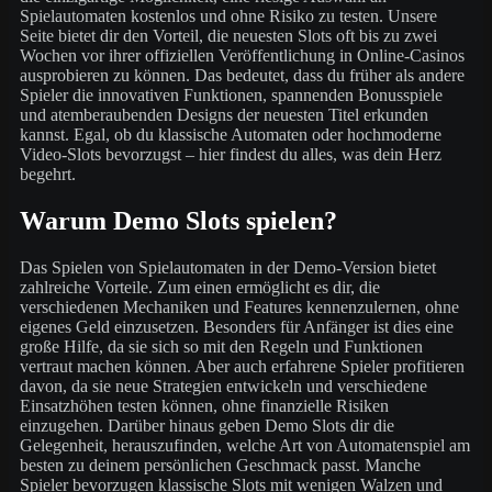
Spielautomaten kostenlos und ohne Risiko zu testen. Unsere
Seite bietet dir den Vorteil, die neuesten Slots oft bis zu zwei
Wochen vor ihrer offiziellen Veröffentlichung in Online-Casinos
ausprobieren zu können. Das bedeutet, dass du früher als andere
Spieler die innovativen Funktionen, spannenden Bonusspiele
und atemberaubenden Designs der neuesten Titel erkunden
kannst. Egal, ob du klassische Automaten oder hochmoderne
Video-Slots bevorzugst – hier findest du alles, was dein Herz
begehrt.
Warum Demo Slots spielen?
Das Spielen von Spielautomaten in der Demo-Version bietet
zahlreiche Vorteile. Zum einen ermöglicht es dir, die
verschiedenen Mechaniken und Features kennenzulernen, ohne
eigenes Geld einzusetzen. Besonders für Anfänger ist dies eine
große Hilfe, da sie sich so mit den Regeln und Funktionen
vertraut machen können. Aber auch erfahrene Spieler profitieren
davon, da sie neue Strategien entwickeln und verschiedene
Einsatzhöhen testen können, ohne finanzielle Risiken
einzugehen. Darüber hinaus geben Demo Slots dir die
Gelegenheit, herauszufinden, welche Art von Automatenspiel am
besten zu deinem persönlichen Geschmack passt. Manche
Spieler bevorzugen klassische Slots mit wenigen Walzen und