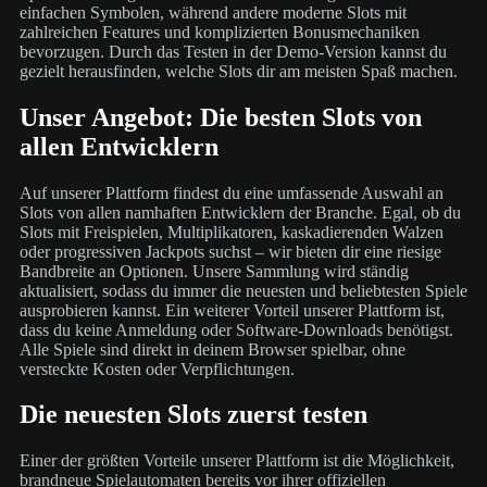
einfachen Symbolen, während andere moderne Slots mit
zahlreichen Features und komplizierten Bonusmechaniken
bevorzugen. Durch das Testen in der Demo-Version kannst du
gezielt herausfinden, welche Slots dir am meisten Spaß machen.
Unser Angebot: Die besten Slots von
allen Entwicklern
Auf unserer Plattform findest du eine umfassende Auswahl an
Slots von allen namhaften Entwicklern der Branche. Egal, ob du
Slots mit Freispielen, Multiplikatoren, kaskadierenden Walzen
oder progressiven Jackpots suchst – wir bieten dir eine riesige
Bandbreite an Optionen. Unsere Sammlung wird ständig
aktualisiert, sodass du immer die neuesten und beliebtesten Spiele
ausprobieren kannst. Ein weiterer Vorteil unserer Plattform ist,
dass du keine Anmeldung oder Software-Downloads benötigst.
Alle Spiele sind direkt in deinem Browser spielbar, ohne
versteckte Kosten oder Verpflichtungen.
Die neuesten Slots zuerst testen
Einer der größten Vorteile unserer Plattform ist die Möglichkeit,
brandneue Spielautomaten bereits vor ihrer offiziellen