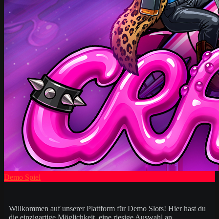
Demo Spiel
Willkommen auf unserer Plattform für Demo Slots! Hier hast du
die einzigartige Möglichkeit, eine riesige Auswahl an