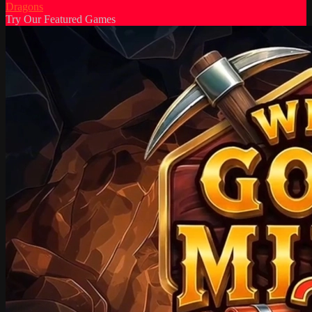
Dragons
Try Our Featured Games