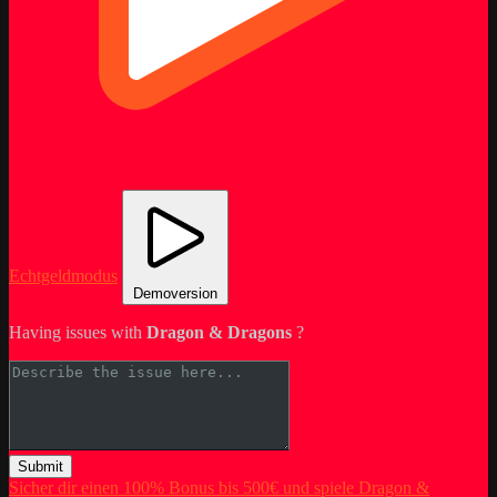
Echtgeldmodus
Demoversion
Having issues with
Dragon & Dragons
?
Submit
Sicher dir einen 100% Bonus bis 500€ und spiele Dragon &