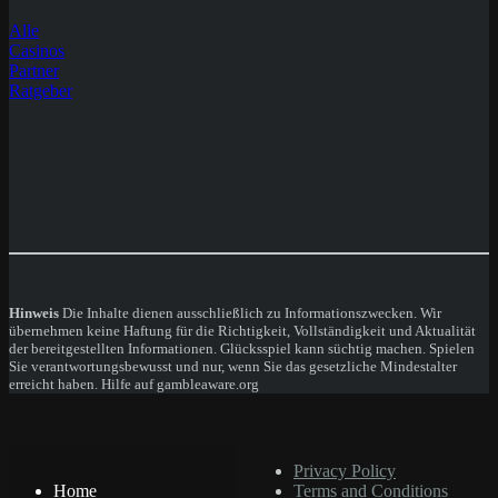
Alle
Casinos
Partner
Ratgeber
Hinweis
Die Inhalte dienen ausschließlich zu Informationszwecken. Wir
übernehmen keine Haftung für die Richtigkeit, Vollständigkeit und Aktualität
der bereitgestellten Informationen. Glücksspiel kann süchtig machen. Spielen
Sie verantwortungsbewusst und nur, wenn Sie das gesetzliche Mindestalter
erreicht haben. Hilfe auf gambleaware.org
© Copyright 2024
Privacy Policy
Home
Terms and Conditions