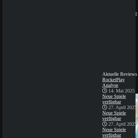
News
RocketPlay Analyse
14. Mai 2025
Echtgeldmodus
Neue Spiele
Demoversion
verfügbar
27. April 2025
Having issues with
Double Strike Blackjack
?
Neue Spiele
verfügbar
27. April 2025
Neue Spiele
verfügbar
27. April 2025
Aktuelle Reviews
Submit
RocketPlay
Sicher dir einen 100% Bonus bis 500€ und spiele
Analyse
Double Strike Blackjack
14. Mai 2025
Try Our Featured Games
Neue Spiele
verfügbar
27. April 2025
Neue Spiele
verfügbar
27. April 2025
Neue Spiele
verfügbar