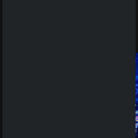
Demo Spiel