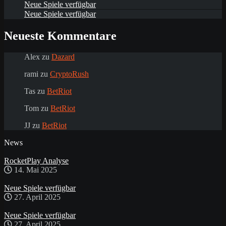
Neue Spiele verfügbar
Neue Spiele verfügbar
Neueste Kommentare
Alex
zu
Dazard
rami
zu
CryptoRush
Tas
zu
BetRiot
Tom
zu
BetRiot
JJ
zu
BetRiot
News
RocketPlay Analyse
14. Mai 2025
Neue Spiele verfügbar
27. April 2025
Neue Spiele verfügbar
27. April 2025