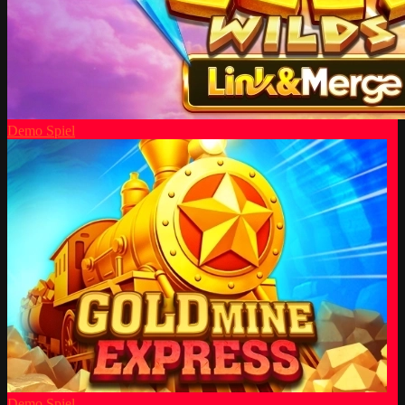
Demo Spiel
Demo Spiel