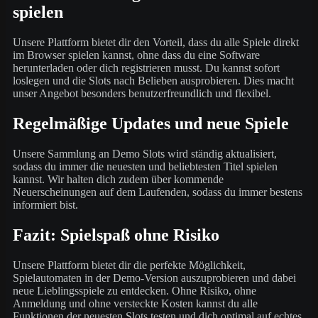
spielen
Unsere Plattform bietet dir den Vorteil, dass du alle Spiele direkt
im Browser spielen kannst, ohne dass du eine Software
herunterladen oder dich registrieren musst. Du kannst sofort
loslegen und die Slots nach Belieben ausprobieren. Dies macht
unser Angebot besonders benutzerfreundlich und flexibel.
Regelmäßige Updates und neue Spiele
Unsere Sammlung an Demo Slots wird ständig aktualisiert,
sodass du immer die neuesten und beliebtesten Titel spielen
kannst. Wir halten dich zudem über kommende
Neuerscheinungen auf dem Laufenden, sodass du immer bestens
informiert bist.
Fazit: Spielspaß ohne Risiko
Unsere Plattform bietet dir die perfekte Möglichkeit,
Spielautomaten in der Demo-Version auszuprobieren und dabei
neue Lieblingsspiele zu entdecken. Ohne Risiko, ohne
Anmeldung und ohne versteckte Kosten kannst du alle
Funktionen der neuesten Slots testen und dich optimal auf echtes