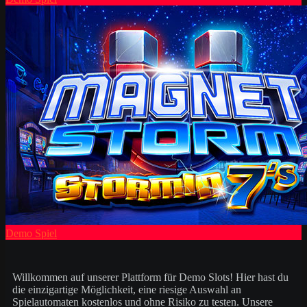
Demo Spiel
Willkommen auf unserer Plattform für Demo Slots! Hier hast du
die einzigartige Möglichkeit, eine riesige Auswahl an
Spielautomaten kostenlos und ohne Risiko zu testen. Unsere