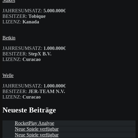
Stakes
JAHRESUMSATZ:
5.000.000€
BESITZER:
Tobique
LIZENZ:
Kanada
Betkin
JAHRESUMSATZ:
1.000.000€
BESITZER:
StepX B.V.
LIZENZ:
Curacao
Welle
JAHRESUMSATZ:
1.000.000€
BESITZER:
JER-TEAM N.V.
LIZENZ:
Curacao
Neueste Beiträge
RocketPlay Analyse
Neue Spiele verfügbar
Neue Spiele verfügbar