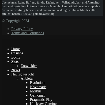
übernehmen keine Haftung für die Richtigkeit, Vollständigkeit und Aktualität
der bereitgestellten Informationen. Glücksspiel kann süchtig machen. Spielen
Sie verantwortungsbewusst und nur, wenn Sie das gesetzliche Mindestalter
erreicht haben. Hilfe auf gambleaware.org
© Copyright 2024
Privacy Policy
Terms and Conditions
Home
Casinos
Bonis
Slots
Entwickler
News
Häufig gesucht
Anbieter
Evolution
Novomatic
Merkur
Gamomat
Pragmatic Play
Hacksaw Gaming