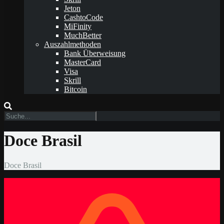
Jeton
CashtoCode
MiFinity
MuchBetter
Auszahlmethoden
Bank Überweisung
MasterCard
Visa
Skrill
Bitcoin
Doce Brasil
Doce Brasil