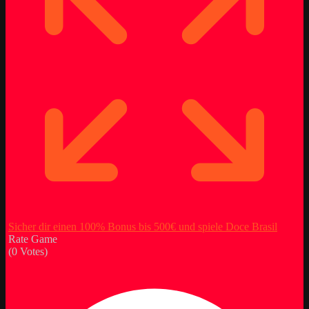
Sicher dir einen 100% Bonus bis 500€ und spiele Doce Brasil
Rate Game
(
0
Votes)