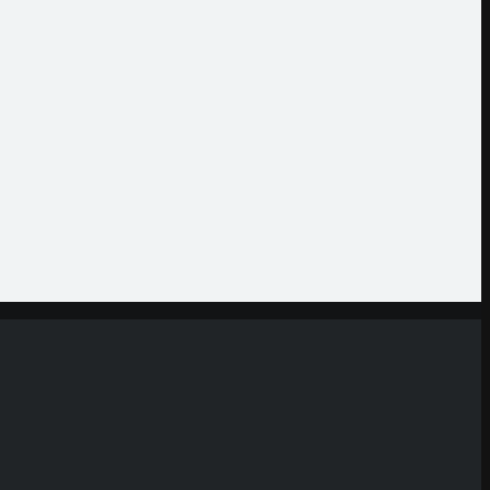
Suchen
Suchen
Neue Casinos
RocketPlay