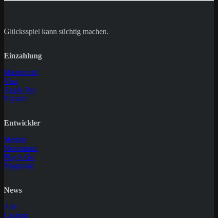
Glücksspiel kann süchtig machen.
Einzahlung
Mastercard
Visa
Apple Pay
Paysafe
Entwickler
Merkur
Novomatic
Play'n Go
Pragmatic
News
Alle
Casinos