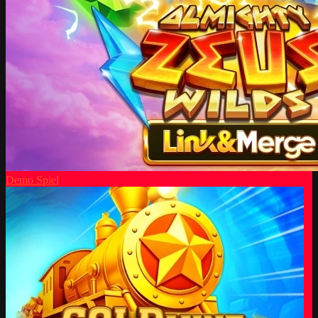
Demo Spiel