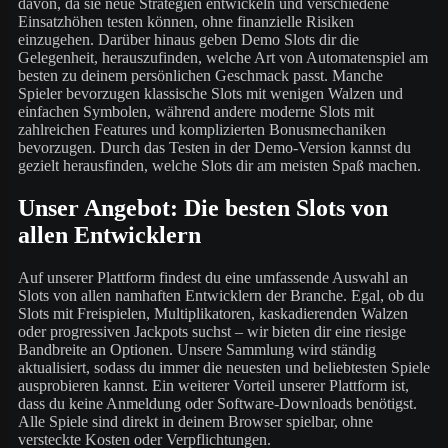
davon, da sie neue Strategien entwickeln und verschiedene
Einsatzhöhen testen können, ohne finanzielle Risiken
einzugehen. Darüber hinaus geben Demo Slots dir die
Gelegenheit, herauszufinden, welche Art von Automatenspiel am
besten zu deinem persönlichen Geschmack passt. Manche
Spieler bevorzugen klassische Slots mit wenigen Walzen und
einfachen Symbolen, während andere moderne Slots mit
zahlreichen Features und komplizierten Bonusmechaniken
bevorzugen. Durch das Testen in der Demo-Version kannst du
gezielt herausfinden, welche Slots dir am meisten Spaß machen.
Unser Angebot: Die besten Slots von
allen Entwicklern
Auf unserer Plattform findest du eine umfassende Auswahl an
Slots von allen namhaften Entwicklern der Branche. Egal, ob du
Slots mit Freispielen, Multiplikatoren, kaskadierenden Walzen
oder progressiven Jackpots suchst – wir bieten dir eine riesige
Bandbreite an Optionen. Unsere Sammlung wird ständig
aktualisiert, sodass du immer die neuesten und beliebtesten Spiele
ausprobieren kannst. Ein weiterer Vorteil unserer Plattform ist,
dass du keine Anmeldung oder Software-Downloads benötigst.
Alle Spiele sind direkt in deinem Browser spielbar, ohne
versteckte Kosten oder Verpflichtungen.