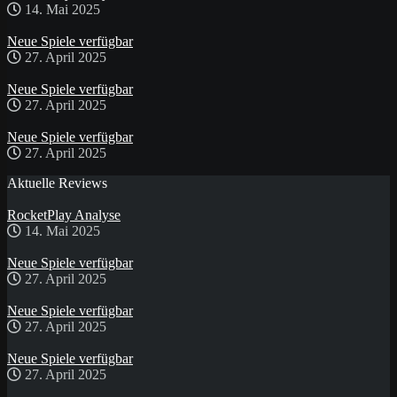
14. Mai 2025
Neue Spiele verfügbar
27. April 2025
Neue Spiele verfügbar
27. April 2025
Neue Spiele verfügbar
27. April 2025
Aktuelle Reviews
RocketPlay Analyse
14. Mai 2025
Neue Spiele verfügbar
27. April 2025
Neue Spiele verfügbar
27. April 2025
Neue Spiele verfügbar
27. April 2025