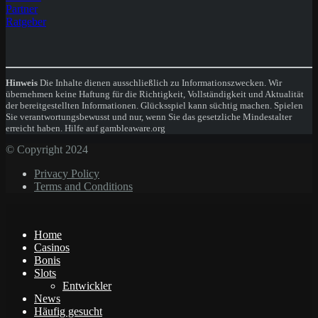
Partner
Ratgeber
Hinweis
Die Inhalte dienen ausschließlich zu Informationszwecken. Wir
übernehmen keine Haftung für die Richtigkeit, Vollständigkeit und Aktualität
der bereitgestellten Informationen. Glücksspiel kann süchtig machen. Spielen
Sie verantwortungsbewusst und nur, wenn Sie das gesetzliche Mindestalter
erreicht haben. Hilfe auf gambleaware.org
© Copyright 2024
Privacy Policy
Terms and Conditions
Home
Casinos
Bonis
Slots
Entwickler
News
Häufig gesucht