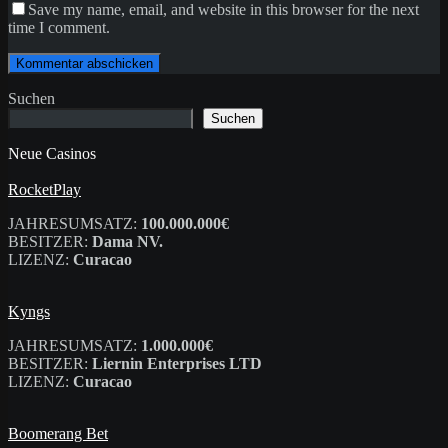
Save my name, email, and website in this browser for the next
time I comment.
Suchen
Suchen
Neue Casinos
RocketPlay
JAHRESUMSATZ:
100.000.000€
BESITZER:
Dama NV.
LIZENZ:
Curacao
Kyngs
JAHRESUMSATZ:
1.000.000€
BESITZER:
Liernin Enterprises LTD
LIZENZ:
Curacao
Boomerang Bet