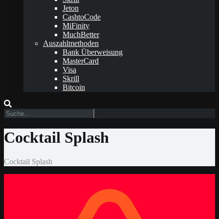
Jeton
CashtoCode
MiFinity
MuchBetter
Auszahlmethoden
Bank Überweisung
MasterCard
Visa
Skrill
Bitcoin
Cocktail Splash
Cocktail Splash