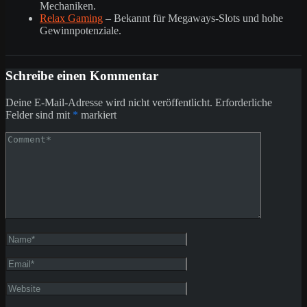
Mechaniken.
Relax Gaming
– Bekannt für Megaways-Slots und hohe
Gewinnpotenziale.
Schreibe einen Kommentar
Deine E-Mail-Adresse wird nicht veröffentlicht.
Erforderliche
Felder sind mit
*
markiert