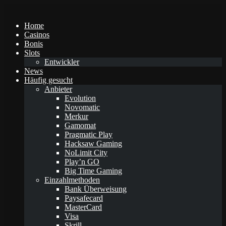
Home
Casinos
Bonis
Slots
Entwickler
News
Häufig gesucht
Anbieter
Evolution
Novomatic
Merkur
Gamomat
Pragmatic Play
Hacksaw Gaming
NoLimit City
Play’n GO
Big Time Gaming
Einzahlmethoden
Bank Überweisung
Paysafecard
MasterCard
Visa
Skrill