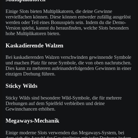
Einige Slots bieten Multiplikatoren, die deine Gewinne
vervielfachen können. Diese können entweder zufällig ausgelöst
werden oder Teil eines Bonusspiels sein. Indem du die Demo-
Version spielst, kannst du herausfinden, welche Slots besonders
hohe Multiplikatoren bieten.
Kaskadierende Walzen
Bei kaskadierenden Walzen verschwinden gewinnende Symbole
und machen Platz für neue Symbole, die von oben nachrutschen.
Dies kann zu mehreren aufeinanderfolgenden Gewinnen in einer
einzigen Drehung führen.
Sticky Wilds
Sticky Wilds sind besondere Wild-Symbole, die für mehrere
Drehungen auf dem Spielfeld verbleiben und deine
Gewinnchancen erhöhen.
Megaways-Mechanik
Einige moderne Slots verwenden das Megaways-System, bei