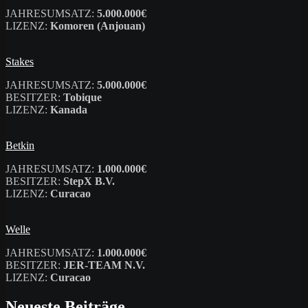
JAHRESUMSATZ:
5.000.000€
LIZENZ:
Komoren (Anjouan)
Stakes
JAHRESUMSATZ:
5.000.000€
BESITZER:
Tobique
LIZENZ:
Kanada
Betkin
JAHRESUMSATZ:
1.000.000€
BESITZER:
StepX B.V.
LIZENZ:
Curacao
Welle
JAHRESUMSATZ:
1.000.000€
BESITZER:
JER-TEAM N.V.
LIZENZ:
Curacao
Neueste Beiträge