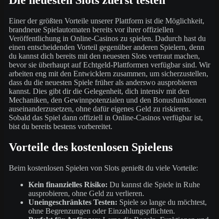
Die neuesten Slots zuerst testen
Einer der größten Vorteile unserer Plattform ist die Möglichkeit,
brandneue Spielautomaten bereits vor ihrer offiziellen
Veröffentlichung in Online-Casinos zu spielen. Dadurch hast du
einen entscheidenden Vorteil gegenüber anderen Spielern, denn
du kannst dich bereits mit den neuesten Slots vertraut machen,
bevor sie überhaupt auf Echtgeld-Plattformen verfügbar sind. Wir
arbeiten eng mit den Entwicklern zusammen, um sicherzustellen,
dass du die neuesten Spiele früher als anderswo ausprobieren
kannst. Dies gibt dir die Gelegenheit, dich intensiv mit den
Mechaniken, den Gewinnpotenzialen und den Bonusfunktionen
auseinanderzusetzen, ohne dafür eigenes Geld zu riskieren.
Sobald das Spiel dann offiziell in Online-Casinos verfügbar ist,
bist du bereits bestens vorbereitet.
Vorteile des kostenlosen Spielens
Beim kostenlosen Spielen von Slots genießt du viele Vorteile:
Kein finanzielles Risiko:
Du kannst die Spiele in Ruhe
ausprobieren, ohne Geld zu verlieren.
Uneingeschränktes Testen:
Spiele so lange du möchtest,
ohne Begrenzungen oder Einzahlungspflichten.