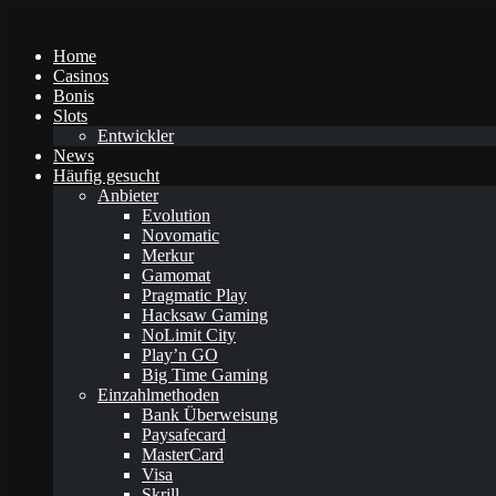
Home
Casinos
Bonis
Slots
Entwickler
News
Häufig gesucht
Anbieter
Evolution
Novomatic
Merkur
Gamomat
Pragmatic Play
Hacksaw Gaming
NoLimit City
Play’n GO
Big Time Gaming
Einzahlmethoden
Bank Überweisung
Paysafecard
MasterCard
Visa
Skrill