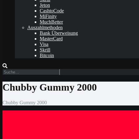
Jeton
CashtoCode
MiFinity
MuchBetter
Auszahlmethoden
Bank Überweisung
MasterCard
Visa
Skrill
Bitcoin
Chubby Gummy 2000
Chubby Gummy 2000