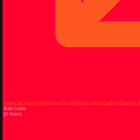
Sicher dir einen 100% Bonus bis 500€ und spiele Chubby Gummy 
Rate Game
(
0
Votes)