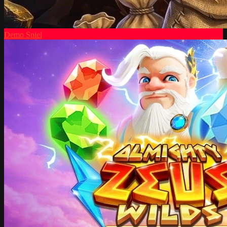
Demo Spiel