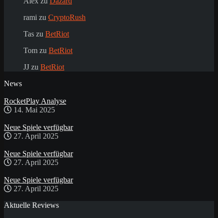
Alex
zu
Dazard
rami
zu
CryptoRush
Tas
zu
BetRiot
Tom
zu
BetRiot
JJ
zu
BetRiot
News
RocketPlay Analyse
14. Mai 2025
Neue Spiele verfügbar
27. April 2025
Neue Spiele verfügbar
27. April 2025
Neue Spiele verfügbar
27. April 2025
Aktuelle Reviews