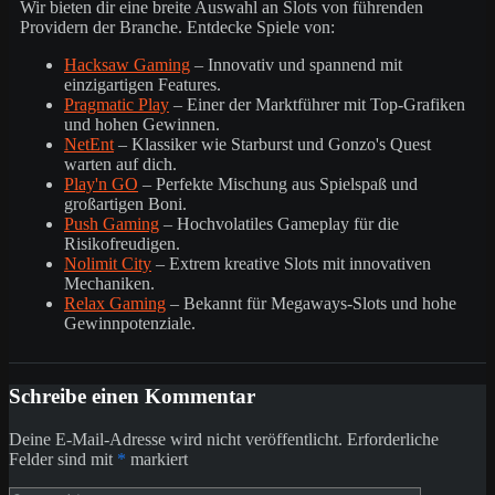
Wir bieten dir eine breite Auswahl an Slots von führenden
Providern der Branche. Entdecke Spiele von:
Hacksaw Gaming
– Innovativ und spannend mit
einzigartigen Features.
Pragmatic Play
– Einer der Marktführer mit Top-Grafiken
und hohen Gewinnen.
NetEnt
– Klassiker wie Starburst und Gonzo's Quest
warten auf dich.
Play'n GO
– Perfekte Mischung aus Spielspaß und
großartigen Boni.
Push Gaming
– Hochvolatiles Gameplay für die
Risikofreudigen.
Nolimit City
– Extrem kreative Slots mit innovativen
Mechaniken.
Relax Gaming
– Bekannt für Megaways-Slots und hohe
Gewinnpotenziale.
Schreibe einen Kommentar
Deine E-Mail-Adresse wird nicht veröffentlicht.
Erforderliche
Felder sind mit
*
markiert