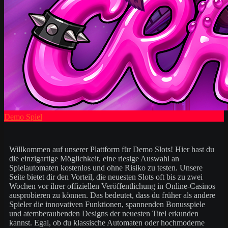
Demo Spiel
Willkommen auf unserer Plattform für Demo Slots! Hier hast du
die einzigartige Möglichkeit, eine riesige Auswahl an
Spielautomaten kostenlos und ohne Risiko zu testen. Unsere
Seite bietet dir den Vorteil, die neuesten Slots oft bis zu zwei
Wochen vor ihrer offiziellen Veröffentlichung in Online-Casinos
ausprobieren zu können. Das bedeutet, dass du früher als andere
Spieler die innovativen Funktionen, spannenden Bonusspiele
und atemberaubenden Designs der neuesten Titel erkunden
kannst. Egal, ob du klassische Automaten oder hochmoderne