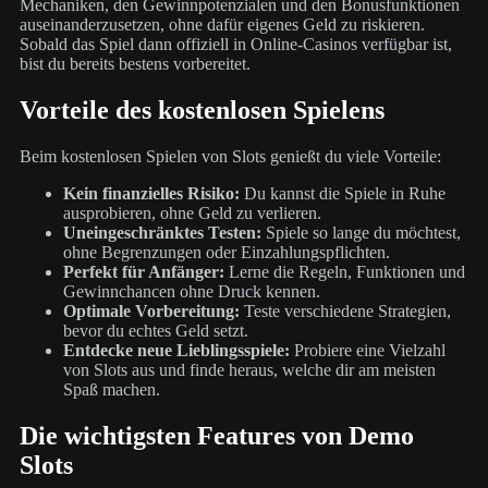
Mechaniken, den Gewinnpotenzialen und den Bonusfunktionen
auseinanderzusetzen, ohne dafür eigenes Geld zu riskieren.
Sobald das Spiel dann offiziell in Online-Casinos verfügbar ist,
bist du bereits bestens vorbereitet.
Vorteile des kostenlosen Spielens
Beim kostenlosen Spielen von Slots genießt du viele Vorteile:
Kein finanzielles Risiko:
Du kannst die Spiele in Ruhe
ausprobieren, ohne Geld zu verlieren.
Uneingeschränktes Testen:
Spiele so lange du möchtest,
ohne Begrenzungen oder Einzahlungspflichten.
Perfekt für Anfänger:
Lerne die Regeln, Funktionen und
Gewinnchancen ohne Druck kennen.
Optimale Vorbereitung:
Teste verschiedene Strategien,
bevor du echtes Geld setzt.
Entdecke neue Lieblingsspiele:
Probiere eine Vielzahl
von Slots aus und finde heraus, welche dir am meisten
Spaß machen.
Die wichtigsten Features von Demo
Slots