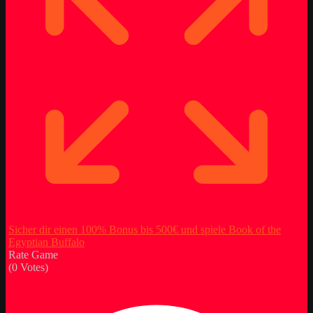
Sicher dir einen 100% Bonus bis 500€ und spiele Book of the
Egyptian Buffalo
Rate Game
(
0
Votes)