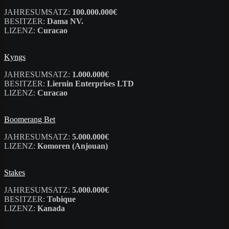
JAHRESUMSATZ:
100.000.000€
BESITZER:
Dama NV.
LIZENZ:
Curacao
Kyngs
JAHRESUMSATZ:
1.000.000€
BESITZER:
Liernin Enterprises LTD
LIZENZ:
Curacao
Boomerang Bet
JAHRESUMSATZ:
5.000.000€
LIZENZ:
Komoren (Anjouan)
Stakes
JAHRESUMSATZ:
5.000.000€
BESITZER:
Tobique
LIZENZ:
Kanada