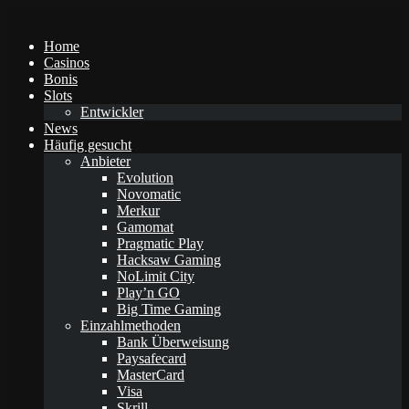
Home
Casinos
Bonis
Slots
Entwickler
News
Häufig gesucht
Anbieter
Evolution
Novomatic
Merkur
Gamomat
Pragmatic Play
Hacksaw Gaming
NoLimit City
Play’n GO
Big Time Gaming
Einzahlmethoden
Bank Überweisung
Paysafecard
MasterCard
Visa
Skrill