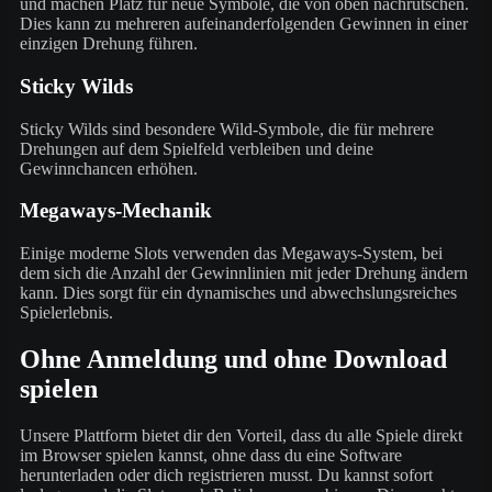
und machen Platz für neue Symbole, die von oben nachrutschen.
Dies kann zu mehreren aufeinanderfolgenden Gewinnen in einer
einzigen Drehung führen.
Sticky Wilds
Sticky Wilds sind besondere Wild-Symbole, die für mehrere
Drehungen auf dem Spielfeld verbleiben und deine
Gewinnchancen erhöhen.
Megaways-Mechanik
Einige moderne Slots verwenden das Megaways-System, bei
dem sich die Anzahl der Gewinnlinien mit jeder Drehung ändern
kann. Dies sorgt für ein dynamisches und abwechslungsreiches
Spielerlebnis.
Ohne Anmeldung und ohne Download
spielen
Unsere Plattform bietet dir den Vorteil, dass du alle Spiele direkt
im Browser spielen kannst, ohne dass du eine Software
herunterladen oder dich registrieren musst. Du kannst sofort