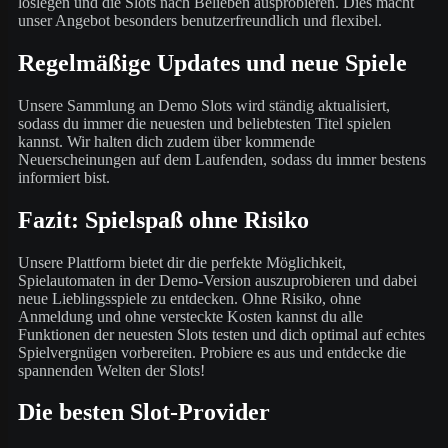
loslegen und die Slots nach Belieben ausprobieren. Dies macht
unser Angebot besonders benutzerfreundlich und flexibel.
Regelmäßige Updates und neue Spiele
Unsere Sammlung an Demo Slots wird ständig aktualisiert,
sodass du immer die neuesten und beliebtesten Titel spielen
kannst. Wir halten dich zudem über kommende
Neuerscheinungen auf dem Laufenden, sodass du immer bestens
informiert bist.
Fazit: Spielspaß ohne Risiko
Unsere Plattform bietet dir die perfekte Möglichkeit,
Spielautomaten in der Demo-Version auszuprobieren und dabei
neue Lieblingsspiele zu entdecken. Ohne Risiko, ohne
Anmeldung und ohne versteckte Kosten kannst du alle
Funktionen der neuesten Slots testen und dich optimal auf echtes
Spielvergnügen vorbereiten. Probiere es aus und entdecke die
spannenden Welten der Slots!
Die besten Slot-Provider