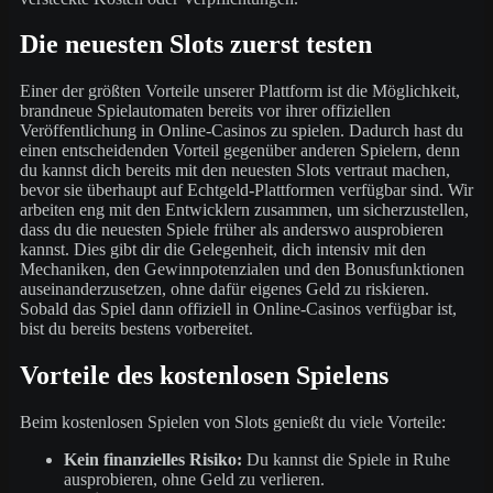
Die neuesten Slots zuerst testen
Einer der größten Vorteile unserer Plattform ist die Möglichkeit,
brandneue Spielautomaten bereits vor ihrer offiziellen
Veröffentlichung in Online-Casinos zu spielen. Dadurch hast du
einen entscheidenden Vorteil gegenüber anderen Spielern, denn
du kannst dich bereits mit den neuesten Slots vertraut machen,
bevor sie überhaupt auf Echtgeld-Plattformen verfügbar sind. Wir
arbeiten eng mit den Entwicklern zusammen, um sicherzustellen,
dass du die neuesten Spiele früher als anderswo ausprobieren
kannst. Dies gibt dir die Gelegenheit, dich intensiv mit den
Mechaniken, den Gewinnpotenzialen und den Bonusfunktionen
auseinanderzusetzen, ohne dafür eigenes Geld zu riskieren.
Sobald das Spiel dann offiziell in Online-Casinos verfügbar ist,
bist du bereits bestens vorbereitet.
Vorteile des kostenlosen Spielens
Beim kostenlosen Spielen von Slots genießt du viele Vorteile:
Kein finanzielles Risiko:
Du kannst die Spiele in Ruhe
ausprobieren, ohne Geld zu verlieren.