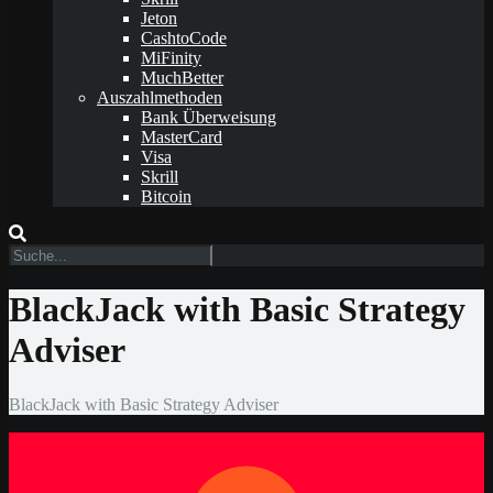
Jeton
CashtoCode
MiFinity
MuchBetter
Auszahlmethoden
Bank Überweisung
MasterCard
Visa
Skrill
Bitcoin
BlackJack with Basic Strategy
Adviser
BlackJack with Basic Strategy Adviser