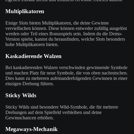
Multiplikatoren
Einige Slots bieten Multiplikatoren, die deine Gewinne
vervielfachen können. Diese können entweder zufällig ausgelöst
werden oder Teil eines Bonusspiels sein. Indem du die Demo-
Version spielst, kannst du herausfinden, welche Slots besonders
hohe Multiplikatoren bieten.
Kaskadierende Walzen
Bei kaskadierenden Walzen verschwinden gewinnende Symbole
und machen Platz für neue Symbole, die von oben nachrutschen.
Dies kann zu mehreren aufeinanderfolgenden Gewinnen in einer
einzigen Drehung führen.
Sticky Wilds
Sticky Wilds sind besondere Wild-Symbole, die für mehrere
Drehungen auf dem Spielfeld verbleiben und deine
Gewinnchancen erhöhen.
Megaways-Mechanik