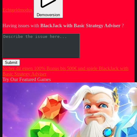
Echtgeldmodus
Demoversion
Having issues with
BlackJack with Basic Strategy Adviser
?
Submit
Sicher dir einen 100% Bonus bis 500€ und spiele BlackJack with
Basic Strategy Adviser
Try Our Featured Games