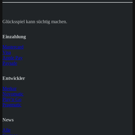
Glücksspiel kann süchtig machen.
Einzahlung
Mastercard
Visa
Apple Pay
Paysafe
Entwickler
Merkur
Novomatic
Play'n Go
Pragmatic
News
Alle