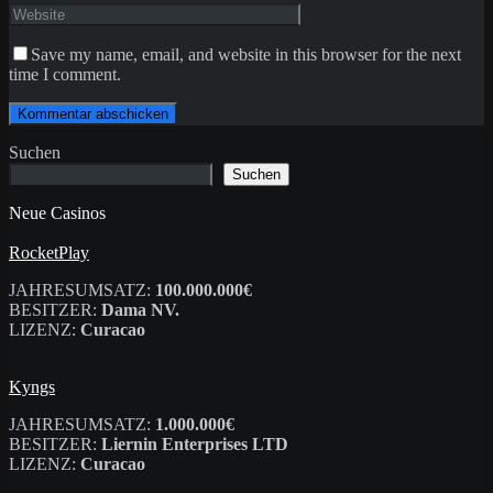
Save my name, email, and website in this browser for the next
time I comment.
Suchen
Suchen
Neue Casinos
RocketPlay
JAHRESUMSATZ:
100.000.000€
BESITZER:
Dama NV.
LIZENZ:
Curacao
Kyngs
JAHRESUMSATZ:
1.000.000€
BESITZER:
Liernin Enterprises LTD
LIZENZ:
Curacao