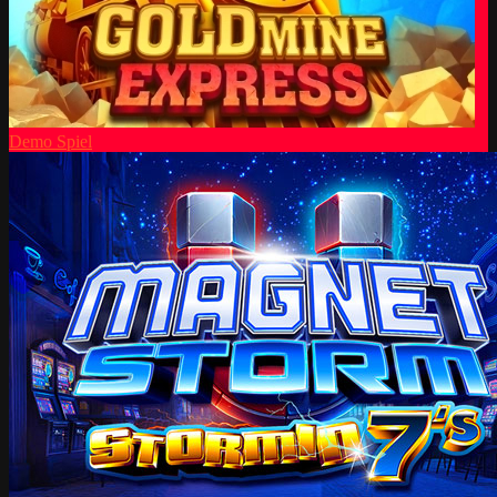
Demo Spiel