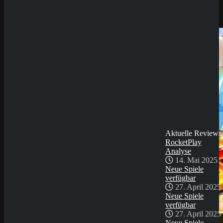
Sicher dir einen 100% Bonus bis 500€ und spiele
BetRiot
777 Money Strike
Try Our Featured Games
News
RocketPlay Analyse
14. Mai 2025
Neue Spiele
verfügbar
27. April 2025
Neue Spiele
verfügbar
27. April 2025
Neue Spiele
verfügbar
27. April 2025
Aktuelle Reviews
RocketPlay
Analyse
14. Mai 2025
Neue Spiele
verfügbar
27. April 2025
Neue Spiele
verfügbar
27. April 2025
Neue Spiele