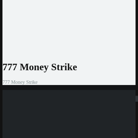
Jeton
CashtoCode
MiFinity
MuchBetter
Auszahlmethoden
Bank Überweisung
MasterCard
Visa
Skrill
Bitcoin
777 Money Strike
777 Money Strike
Suchen
Neue Casinos