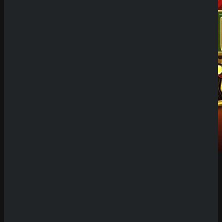
Neueste
Beiträge
RocketPla
y Analyse
Neue
Spiele
verfügbar
Neue
Spiele