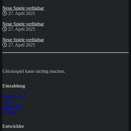
Neue Spiele verfügbar
27. April 2025
Neue Spiele verfügbar
27. April 2025
Neue Spiele verfügbar
27. April 2025
Glücksspiel kann süchtig machen.
Einzahlung
Mastercard
Visa
Apple Pay
Paysafe
Entwickler