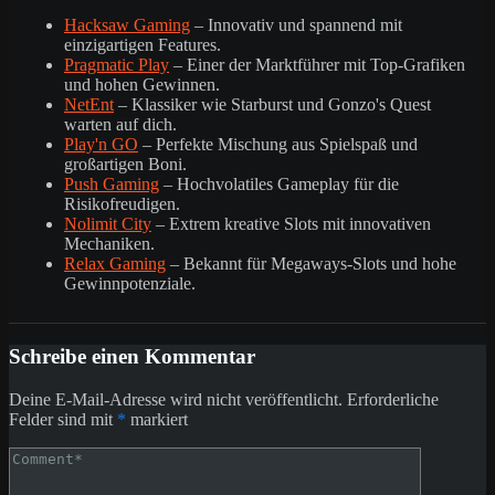
Hacksaw Gaming
– Innovativ und spannend mit
einzigartigen Features.
Pragmatic Play
– Einer der Marktführer mit Top-Grafiken
und hohen Gewinnen.
NetEnt
– Klassiker wie Starburst und Gonzo's Quest
warten auf dich.
Play'n GO
– Perfekte Mischung aus Spielspaß und
großartigen Boni.
Push Gaming
– Hochvolatiles Gameplay für die
Risikofreudigen.
Nolimit City
– Extrem kreative Slots mit innovativen
Mechaniken.
Relax Gaming
– Bekannt für Megaways-Slots und hohe
Gewinnpotenziale.
Schreibe einen Kommentar
Deine E-Mail-Adresse wird nicht veröffentlicht.
Erforderliche
Felder sind mit
*
markiert