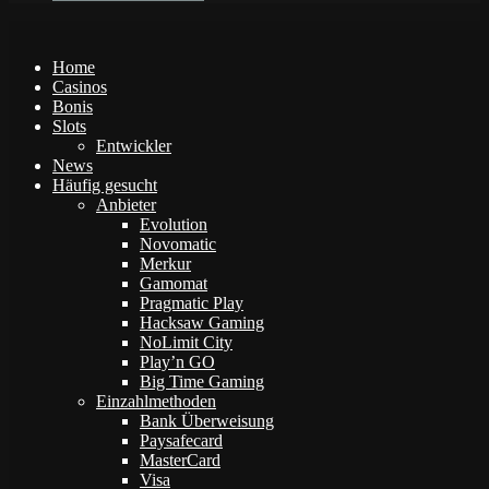
Home
Casinos
Bonis
Slots
Entwickler
News
Häufig gesucht
Anbieter
Evolution
Novomatic
Merkur
Gamomat
Pragmatic Play
Hacksaw Gaming
NoLimit City
Play’n GO
Big Time Gaming
Einzahlmethoden
Bank Überweisung
Paysafecard
MasterCard
Visa