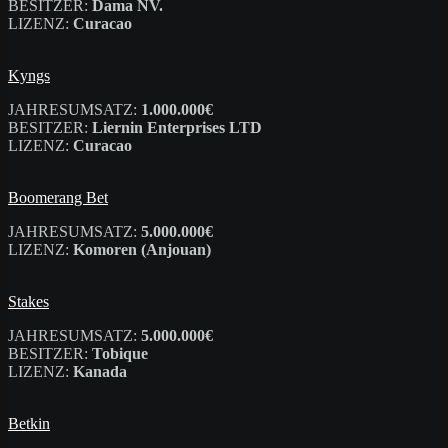
BESITZER:
Dama NV.
LIZENZ:
Curacao
Kyngs
JAHRESUMSATZ:
1.000.000€
BESITZER:
Liernin Enterprises LTD
LIZENZ:
Curacao
Boomerang Bet
JAHRESUMSATZ:
5.000.000€
LIZENZ:
Komoren (Anjouan)
Stakes
JAHRESUMSATZ:
5.000.000€
BESITZER:
Tobique
LIZENZ:
Kanada
Betkin