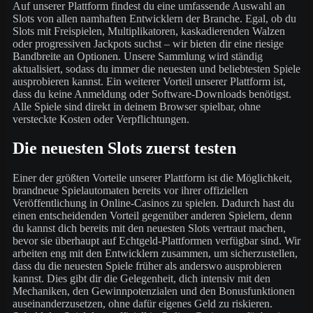
Auf unserer Plattform findest du eine umfassende Auswahl an
Slots von allen namhaften Entwicklern der Branche. Egal, ob du
Slots mit Freispielen, Multiplikatoren, kaskadierenden Walzen
oder progressiven Jackpots suchst – wir bieten dir eine riesige
Bandbreite an Optionen. Unsere Sammlung wird ständig
aktualisiert, sodass du immer die neuesten und beliebtesten Spiele
ausprobieren kannst. Ein weiterer Vorteil unserer Plattform ist,
dass du keine Anmeldung oder Software-Downloads benötigst.
Alle Spiele sind direkt in deinem Browser spielbar, ohne
versteckte Kosten oder Verpflichtungen.
Die neuesten Slots zuerst testen
Einer der größten Vorteile unserer Plattform ist die Möglichkeit,
brandneue Spielautomaten bereits vor ihrer offiziellen
Veröffentlichung in Online-Casinos zu spielen. Dadurch hast du
einen entscheidenden Vorteil gegenüber anderen Spielern, denn
du kannst dich bereits mit den neuesten Slots vertraut machen,
bevor sie überhaupt auf Echtgeld-Plattformen verfügbar sind. Wir
arbeiten eng mit den Entwicklern zusammen, um sicherzustellen,
dass du die neuesten Spiele früher als anderswo ausprobieren
kannst. Dies gibt dir die Gelegenheit, dich intensiv mit den
Mechaniken, den Gewinnpotenzialen und den Bonusfunktionen
auseinanderzusetzen, ohne dafür eigenes Geld zu riskieren.