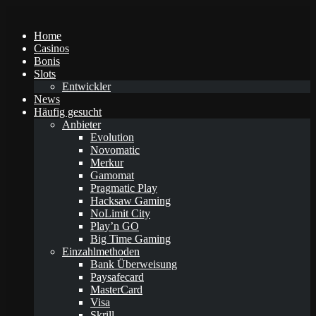
Home
Casinos
Bonis
Slots
Entwickler
News
Häufig gesucht
Anbieter
Evolution
Novomatic
Merkur
Gamomat
Pragmatic Play
Hacksaw Gaming
NoLimit City
Play’n GO
Big Time Gaming
Einzahlmethoden
Bank Überweisung
Paysafecard
MasterCard
Visa
Skrill