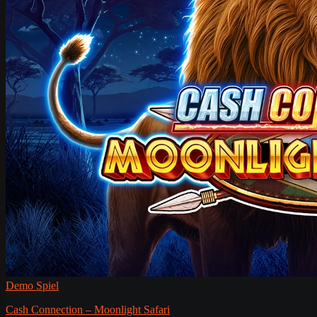
Demo Spiel
Cash Connection – Moonlight Safari