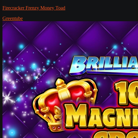
Firecracker Frenzy Money Toad
Greentube