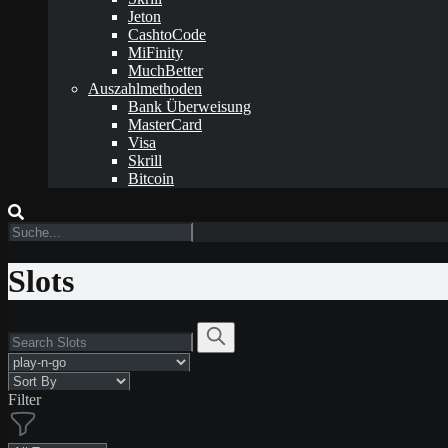
Jeton
CashtoCode
MiFinity
MuchBetter
Auszahlmethoden
Bank Überweisung
MasterCard
Visa
Skrill
Bitcoin
Slots
Filter