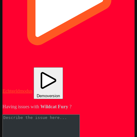
Echtgeldmodus
Demoversion
Having issues with
Wildcat Fury
?