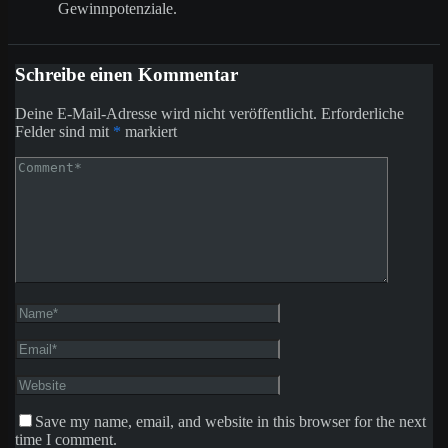
Gewinnpotenziale.
Schreibe einen Kommentar
Deine E-Mail-Adresse wird nicht veröffentlicht.
Erforderliche
Felder sind mit
*
markiert
Save my name, email, and website in this browser for the next
time I comment.