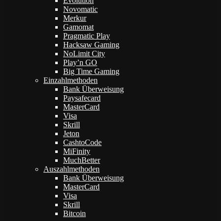
Evolution
Novomatic
Merkur
Gamomat
Pragmatic Play
Hacksaw Gaming
NoLimit City
Play’n GO
Big Time Gaming
Einzahlmethoden
Bank Überweisung
Paysafecard
MasterCard
Visa
Skrill
Jeton
CashtoCode
MiFinity
MuchBetter
Auszahlmethoden
Bank Überweisung
MasterCard
Visa
Skrill
Bitcoin