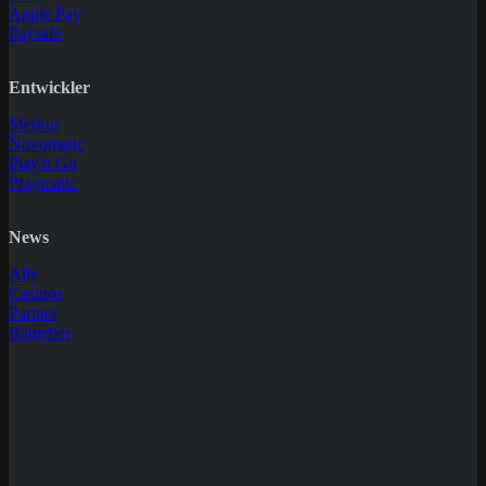
Apple Pay
Paysafe
Entwickler
Merkur
Novomatic
Play'n Go
Pragmatic
News
Alle
Casinos
Partner
Ratgeber