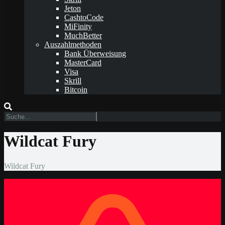
Jeton
CashtoCode
MiFinity
MuchBetter
Auszahlmethoden
Bank Überweisung
MasterCard
Visa
Skrill
Bitcoin
Wildcat Fury
Wildcat Fury