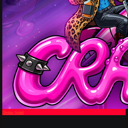
Demo Spiel