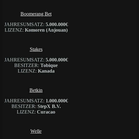
Boomerang Bet
JAHRESUMSATZ:
5.000.000€
LIZENZ:
Komoren (Anjouan)
Stakes
JAHRESUMSATZ:
5.000.000€
BESITZER:
Tobique
LIZENZ:
Kanada
Betkin
JAHRESUMSATZ:
1.000.000€
BESITZER:
StepX B.V.
LIZENZ:
Curacao
Welle