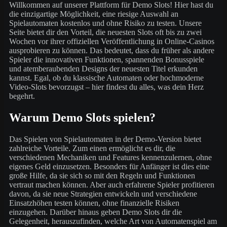
Willkommen auf unserer Plattform für Demo Slots! Hier hast du
die einzigartige Möglichkeit, eine riesige Auswahl an
Spielautomaten kostenlos und ohne Risiko zu testen. Unsere
Seite bietet dir den Vorteil, die neuesten Slots oft bis zu zwei
Wochen vor ihrer offiziellen Veröffentlichung in Online-Casinos
ausprobieren zu können. Das bedeutet, dass du früher als andere
Spieler die innovativen Funktionen, spannenden Bonusspiele
und atemberaubenden Designs der neuesten Titel erkunden
kannst. Egal, ob du klassische Automaten oder hochmoderne
Video-Slots bevorzugst – hier findest du alles, was dein Herz
begehrt.
Warum Demo Slots spielen?
Das Spielen von Spielautomaten in der Demo-Version bietet
zahlreiche Vorteile. Zum einen ermöglicht es dir, die
verschiedenen Mechaniken und Features kennenzulernen, ohne
eigenes Geld einzusetzen. Besonders für Anfänger ist dies eine
große Hilfe, da sie sich so mit den Regeln und Funktionen
vertraut machen können. Aber auch erfahrene Spieler profitieren
davon, da sie neue Strategien entwickeln und verschiedene
Einsatzhöhen testen können, ohne finanzielle Risiken
einzugehen. Darüber hinaus geben Demo Slots dir die
Gelegenheit, herauszufinden, welche Art von Automatenspiel am