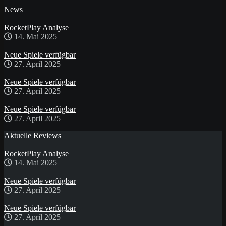
News
RocketPlay Analyse
14. Mai 2025
Neue Spiele verfügbar
27. April 2025
Neue Spiele verfügbar
27. April 2025
Neue Spiele verfügbar
27. April 2025
Aktuelle Reviews
RocketPlay Analyse
14. Mai 2025
Neue Spiele verfügbar
27. April 2025
Neue Spiele verfügbar
27. April 2025