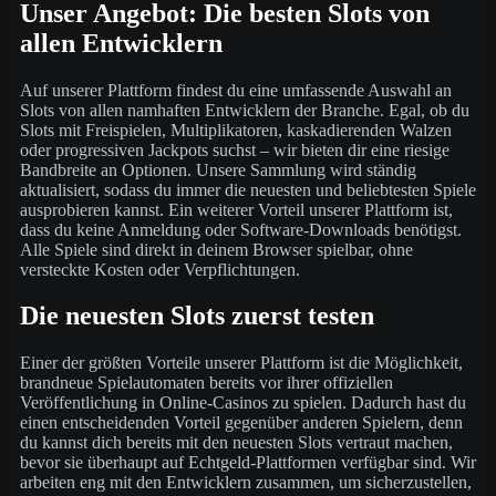
Unser Angebot: Die besten Slots von
allen Entwicklern
Auf unserer Plattform findest du eine umfassende Auswahl an
Slots von allen namhaften Entwicklern der Branche. Egal, ob du
Slots mit Freispielen, Multiplikatoren, kaskadierenden Walzen
oder progressiven Jackpots suchst – wir bieten dir eine riesige
Bandbreite an Optionen. Unsere Sammlung wird ständig
aktualisiert, sodass du immer die neuesten und beliebtesten Spiele
ausprobieren kannst. Ein weiterer Vorteil unserer Plattform ist,
dass du keine Anmeldung oder Software-Downloads benötigst.
Alle Spiele sind direkt in deinem Browser spielbar, ohne
versteckte Kosten oder Verpflichtungen.
Die neuesten Slots zuerst testen
Einer der größten Vorteile unserer Plattform ist die Möglichkeit,
brandneue Spielautomaten bereits vor ihrer offiziellen
Veröffentlichung in Online-Casinos zu spielen. Dadurch hast du
einen entscheidenden Vorteil gegenüber anderen Spielern, denn
du kannst dich bereits mit den neuesten Slots vertraut machen,
bevor sie überhaupt auf Echtgeld-Plattformen verfügbar sind. Wir
arbeiten eng mit den Entwicklern zusammen, um sicherzustellen,