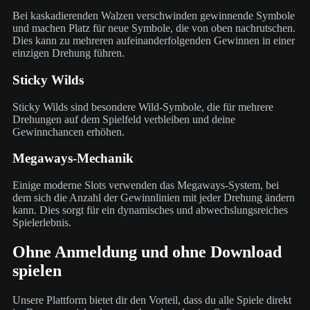
Bei kaskadierenden Walzen verschwinden gewinnende Symbole
und machen Platz für neue Symbole, die von oben nachrutschen.
Dies kann zu mehreren aufeinanderfolgenden Gewinnen in einer
einzigen Drehung führen.
Sticky Wilds
Sticky Wilds sind besondere Wild-Symbole, die für mehrere
Drehungen auf dem Spielfeld verbleiben und deine
Gewinnchancen erhöhen.
Megaways-Mechanik
Einige moderne Slots verwenden das Megaways-System, bei
dem sich die Anzahl der Gewinnlinien mit jeder Drehung ändern
kann. Dies sorgt für ein dynamisches und abwechslungsreiches
Spielerlebnis.
Ohne Anmeldung und ohne Download
spielen
Unsere Plattform bietet dir den Vorteil, dass du alle Spiele direkt