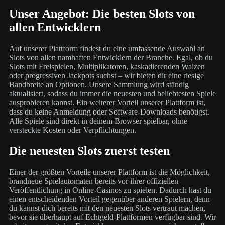
Unser Angebot: Die besten Slots von
allen Entwicklern
Auf unserer Plattform findest du eine umfassende Auswahl an
Slots von allen namhaften Entwicklern der Branche. Egal, ob du
Slots mit Freispielen, Multiplikatoren, kaskadierenden Walzen
oder progressiven Jackpots suchst – wir bieten dir eine riesige
Bandbreite an Optionen. Unsere Sammlung wird ständig
aktualisiert, sodass du immer die neuesten und beliebtesten Spiele
ausprobieren kannst. Ein weiterer Vorteil unserer Plattform ist,
dass du keine Anmeldung oder Software-Downloads benötigst.
Alle Spiele sind direkt in deinem Browser spielbar, ohne
versteckte Kosten oder Verpflichtungen.
Die neuesten Slots zuerst testen
Einer der größten Vorteile unserer Plattform ist die Möglichkeit,
brandneue Spielautomaten bereits vor ihrer offiziellen
Veröffentlichung in Online-Casinos zu spielen. Dadurch hast du
einen entscheidenden Vorteil gegenüber anderen Spielern, denn
du kannst dich bereits mit den neuesten Slots vertraut machen,
bevor sie überhaupt auf Echtgeld-Plattformen verfügbar sind. Wir