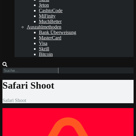
Jeton
CashtoCode
MiFinity
MuchBetter
Auszahlmethoden
Bank Überweisung
MasterCard
Visa
Skrill
Bitcoin
Safari Shoot
Safari Shoot