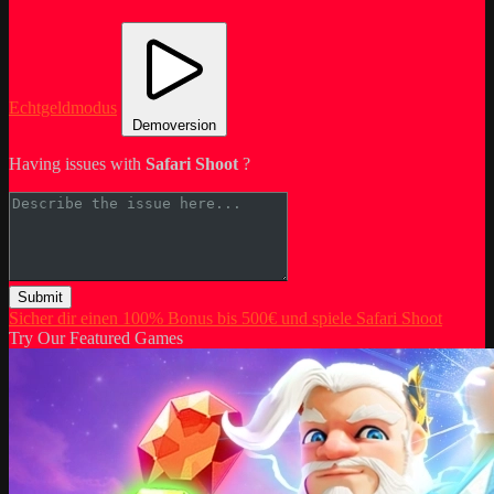
Echtgeldmodus
Demoversion
Having issues with
Safari Shoot
?
Submit
Sicher dir einen 100% Bonus bis 500€ und spiele Safari Shoot
Try Our Featured Games