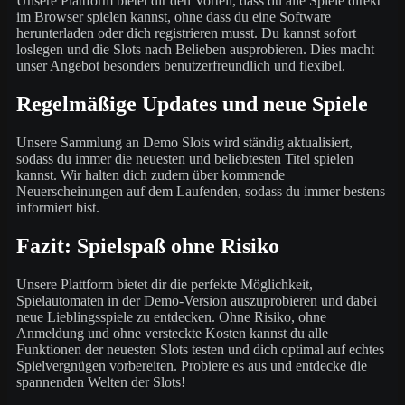
Unsere Plattform bietet dir den Vorteil, dass du alle Spiele direkt
im Browser spielen kannst, ohne dass du eine Software
herunterladen oder dich registrieren musst. Du kannst sofort
loslegen und die Slots nach Belieben ausprobieren. Dies macht
unser Angebot besonders benutzerfreundlich und flexibel.
Regelmäßige Updates und neue Spiele
Unsere Sammlung an Demo Slots wird ständig aktualisiert,
sodass du immer die neuesten und beliebtesten Titel spielen
kannst. Wir halten dich zudem über kommende
Neuerscheinungen auf dem Laufenden, sodass du immer bestens
informiert bist.
Fazit: Spielspaß ohne Risiko
Unsere Plattform bietet dir die perfekte Möglichkeit,
Spielautomaten in der Demo-Version auszuprobieren und dabei
neue Lieblingsspiele zu entdecken. Ohne Risiko, ohne
Anmeldung und ohne versteckte Kosten kannst du alle
Funktionen der neuesten Slots testen und dich optimal auf echtes
Spielvergnügen vorbereiten. Probiere es aus und entdecke die
spannenden Welten der Slots!