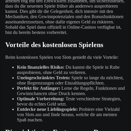
arbeiten eng mit den Entwicklern zusammen, um sicherzustellen,
dass du die neuesten Spiele früher als anderswo ausprobieren
kannst. Dies gibt dir die Gelegenheit, dich intensiv mit den
Mechaniken, den Gewinnpotenzialen und den Bonusfunktionen
auseinanderzusetzen, ohne dafür eigenes Geld zu riskieren.
Sobald das Spiel dann offiziell in Online-Casinos verfügbar ist,
bist du bereits bestens vorbereitet.
Vorteile des kostenlosen Spielens
Beim kostenlosen Spielen von Slots genießt du viele Vorteile:
Kein finanzielles Risiko:
Du kannst die Spiele in Ruhe
ausprobieren, ohne Geld zu verlieren.
Uneingeschränktes Testen:
Spiele so lange du möchtest,
ohne Begrenzungen oder Einzahlungspflichten.
Perfekt für Anfänger:
Lerne die Regeln, Funktionen und
Gewinnchancen ohne Druck kennen.
Optimale Vorbereitung:
Teste verschiedene Strategien,
bevor du echtes Geld setzt.
Entdecke neue Lieblingsspiele:
Probiere eine Vielzahl
von Slots aus und finde heraus, welche dir am meisten
Spaß machen.