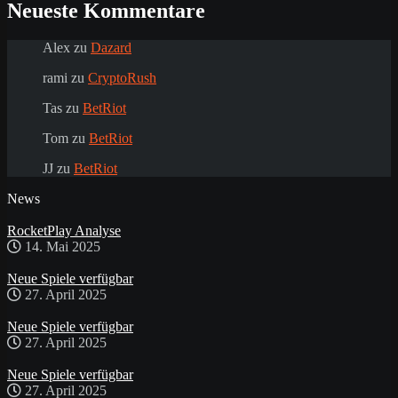
Neueste Kommentare
Alex
zu
Dazard
rami
zu
CryptoRush
Tas
zu
BetRiot
Tom
zu
BetRiot
JJ
zu
BetRiot
News
RocketPlay Analyse
14. Mai 2025
Neue Spiele verfügbar
27. April 2025
Neue Spiele verfügbar
27. April 2025
Neue Spiele verfügbar
27. April 2025