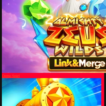
Demo Spiel