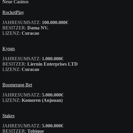
Neue Casinos
RocketPlay
JAHRESUMSATZ:
100.000.000€
BESITZER:
Dama NV.
LIZENZ:
Curacao
Kyngs
JAHRESUMSATZ:
1.000.000€
BESITZER:
Liernin Enterprises LTD
LIZENZ:
Curacao
Boomerang Bet
JAHRESUMSATZ:
5.000.000€
LIZENZ:
Komoren (Anjouan)
Stakes
JAHRESUMSATZ:
5.000.000€
BESITZER:
Tobique