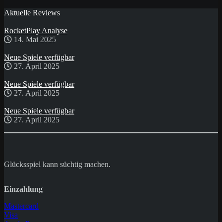
Aktuelle Reviews
RocketPlay Analyse
14. Mai 2025
Neue Spiele verfügbar
27. April 2025
Neue Spiele verfügbar
27. April 2025
Neue Spiele verfügbar
27. April 2025
Glücksspiel kann süchtig machen.
Einzahlung
Mastercard
Visa