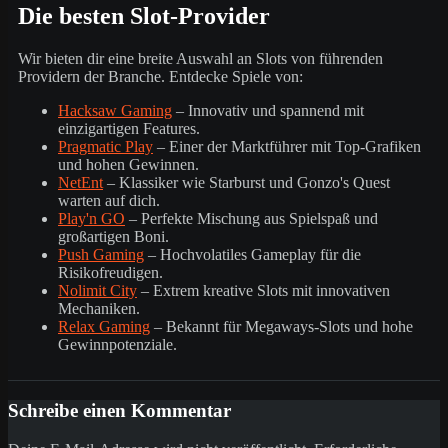
Die besten Slot-Provider
Wir bieten dir eine breite Auswahl an Slots von führenden
Providern der Branche. Entdecke Spiele von:
Hacksaw Gaming
– Innovativ und spannend mit
einzigartigen Features.
Pragmatic Play
– Einer der Marktführer mit Top-Grafiken
und hohen Gewinnen.
NetEnt
– Klassiker wie Starburst und Gonzo's Quest
warten auf dich.
Play'n GO
– Perfekte Mischung aus Spielspaß und
großartigen Boni.
Push Gaming
– Hochvolatiles Gameplay für die
Risikofreudigen.
Nolimit City
– Extrem kreative Slots mit innovativen
Mechaniken.
Relax Gaming
– Bekannt für Megaways-Slots und hohe
Gewinnpotenziale.
Schreibe einen Kommentar