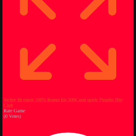
Sicher dir einen 100% Bonus bis 500€ und spiele Piranha Bite
Club
Rate Game
(
0
Votes)