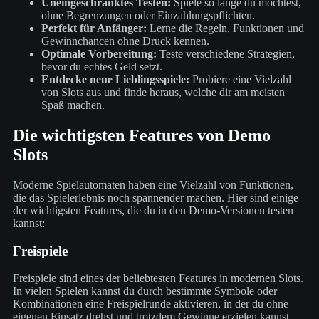
Uneingeschränktes Testen:
Spiele so lange du möchtest,
ohne Begrenzungen oder Einzahlungspflichten.
Perfekt für Anfänger:
Lerne die Regeln, Funktionen und
Gewinnchancen ohne Druck kennen.
Optimale Vorbereitung:
Teste verschiedene Strategien,
bevor du echtes Geld setzt.
Entdecke neue Lieblingsspiele:
Probiere eine Vielzahl
von Slots aus und finde heraus, welche dir am meisten
Spaß machen.
Die wichtigsten Features von Demo
Slots
Moderne Spielautomaten haben eine Vielzahl von Funktionen,
die das Spielerlebnis noch spannender machen. Hier sind einige
der wichtigsten Features, die du in den Demo-Versionen testen
kannst:
Freispiele
Freispiele sind eines der beliebtesten Features in modernen Slots.
In vielen Spielen kannst du durch bestimmte Symbole oder
Kombinationen eine Freispielrunde aktivieren, in der du ohne
eigenen Einsatz drehst und trotzdem Gewinne erzielen kannst.