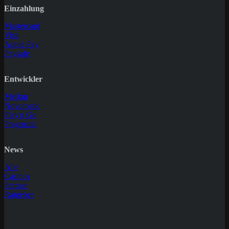
Einzahlung
Mastercard
Visa
Apple Pay
Paysafe
Entwickler
Merkur
Novomatic
Play'n Go
Pragmatic
News
Alle
Casinos
Partner
Ratgeber