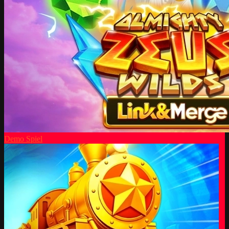
Demo Spiel