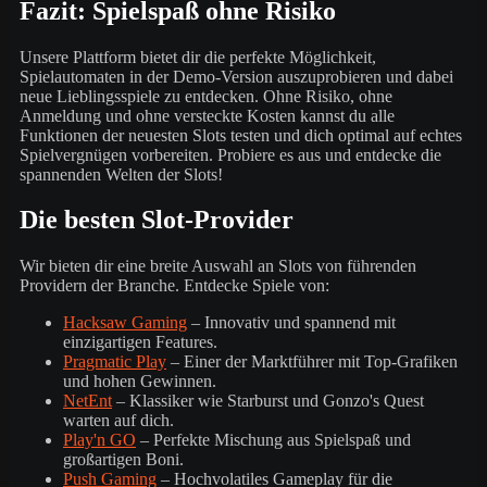
Fazit: Spielspaß ohne Risiko
Unsere Plattform bietet dir die perfekte Möglichkeit,
Spielautomaten in der Demo-Version auszuprobieren und dabei
neue Lieblingsspiele zu entdecken. Ohne Risiko, ohne
Anmeldung und ohne versteckte Kosten kannst du alle
Funktionen der neuesten Slots testen und dich optimal auf echtes
Spielvergnügen vorbereiten. Probiere es aus und entdecke die
spannenden Welten der Slots!
Die besten Slot-Provider
Wir bieten dir eine breite Auswahl an Slots von führenden
Providern der Branche. Entdecke Spiele von:
Hacksaw Gaming
– Innovativ und spannend mit
einzigartigen Features.
Pragmatic Play
– Einer der Marktführer mit Top-Grafiken
und hohen Gewinnen.
NetEnt
– Klassiker wie Starburst und Gonzo's Quest
warten auf dich.
Play'n GO
– Perfekte Mischung aus Spielspaß und
großartigen Boni.
Push Gaming
– Hochvolatiles Gameplay für die