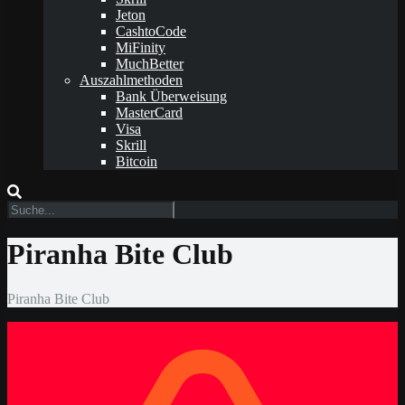
Jeton
CashtoCode
MiFinity
MuchBetter
Auszahlmethoden
Bank Überweisung
MasterCard
Visa
Skrill
Bitcoin
Piranha Bite Club
Piranha Bite Club