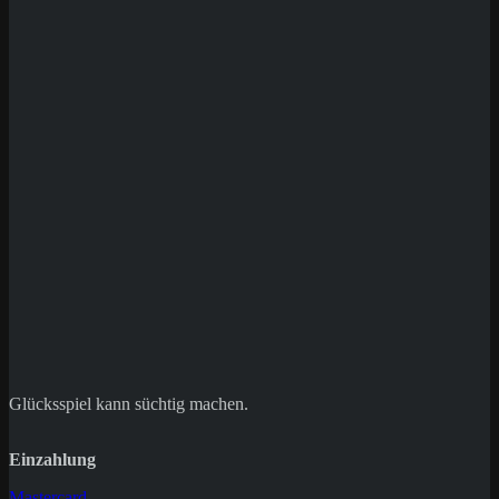
Save my name, email, and website in this
browser for the next time I comment.
Glücksspiel kann süchtig machen.
Einzahlung
Mastercard