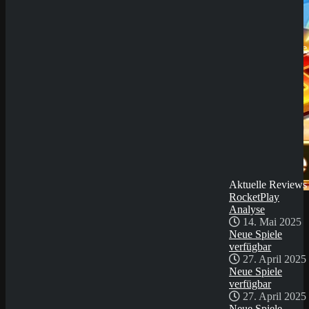
BetRiot
News
RocketPlay Analyse
14. Mai 2025
Neue Spiele
verfügbar
27. April 2025
Neue Spiele
verfügbar
27. April 2025
Neue Spiele
verfügbar
27. April 2025
Aktuelle Reviews
RocketPlay
Demo Spiel
Analyse
14. Mai 2025
Neue Spiele
verfügbar
27. April 2025
Neue Spiele
verfügbar
27. April 2025
Neue Spiele