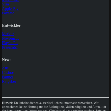
Visa
Apple Pay
Paysafe
Entwickler
Merkur
Novomatic
Play'n Go
Pragmatic
News
Alle
Casinos
Partner
Ratgeber
Hinweis
Die Inhalte dienen ausschließlich zu Informationszwecken. Wir
übernehmen keine Haftung für die Richtigkeit, Vollständigkeit und Aktualität
der bereitgestellten Informationen. Glücksspiel kann süchtig machen. Spielen