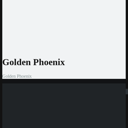
Jeton
CashtoCode
MiFinity
MuchBetter
Auszahlmethoden
Bank Überweisung
MasterCard
Visa
Skrill
Bitcoin
Golden Phoenix
Golden Phoenix
Suchen
Neue Casinos