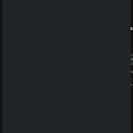
RocketPlay
Kyngs
JAHRESUMSATZ:
JAHRES
100.000.000€
1.000.00
BESITZER:
BESITZE
Dama
Liernin
NV.
Enterpri
LIZENZ:
LTD
Curacao
LIZENZ:
Curacao